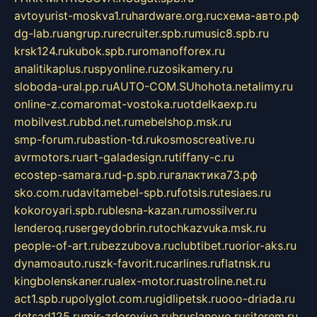
avtoyurist-moskva1.ru
hardware.org.ru
схема-авто.рф
dg-lab.ru
angrup.ru
recruiter.spb.ru
music8.spb.ru
krsk124.ru
kubok.spb.ru
romanofforex.ru
analitikaplus.ru
spyonline.ru
zosikamery.ru
sloboda-ural.pp.ru
AUTO-COM.SU
hohota.net
alimy.ru
online-z.com
aromat-vostoka.ru
otdelkaexp.ru
mobilvest.ru
bbd.net.ru
mebelshop.msk.ru
smp-forum.ru
bastion-td.ru
kosmoscreative.ru
avrmotors.ru
art-galadesign.ru
tiffany-c.ru
ecostep-samara.ru
d-p.spb.ru
галактика73.рф
sko.com.ru
davitamebel-spb.ru
fotsis.ru
tesiaes.ru
kokoroyari.spb.ru
blesna-kazan.ru
mossilver.ru
lenderoq.ru
sergeydobrin.ru
tochkazvuka.msk.ru
people-of-art.ru
bezzubova.ru
clubtibet.ru
orior-aks.ru
dynamoauto.ru
szk-favorit.ru
carlines.ru
flatnsk.ru
kingbolenskaner.ru
alex-motor.ru
astroline.net.ru
act1.spb.ru
polyglot.com.ru
gidlipetsk.ru
ooo-driada.ru
detsad125.ru
mir-zdoroviya.ru
bruslanovo.ru
siterem.ru