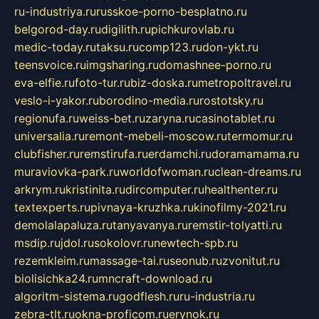
ru-industriya.ru
russkoe-porno-besplatno.ru
belgorod-day.ru
digilith.ru
pichkurovlab.ru
medic-today.ru
taksu.ru
comp123.ru
don-ykt.ru
teensvoice.ru
imgsharing.ru
domashnee-porno.ru
eva-elfie.ru
foto-tur.ru
biz-doska.ru
metropoltravel.ru
veslo-i-yakor.ru
borodino-media.ru
rostotsky.ru
regionufa.ru
weiss-bet.ru
zaryna.ru
casinotablet.ru
universalia.ru
remont-mebeli-moscow.ru
termomur.ru
clubfisher.ru
remstirufa.ru
erdamchi.ru
doramamama.ru
muraviovka-park.ru
worldofwoman.ru
clean-dreams.ru
arkrym.ru
kristinita.ru
dircomputer.ru
healthenter.ru
textexperts.ru
pivnaya-kruzhka.ru
kinofilmy-2021.ru
demolalapaluza.ru
tanyavanya.ru
remstir-tolyatti.ru
msdip.ru
jdol.ru
sokolovr.ru
newtech-spb.ru
rezemkleim.ru
massage-tai.ru
seonub.ru
zvonitut.ru
biolisichka24.ru
mncraft-download.ru
algoritm-sistema.ru
godflesh.ru
ru-industria.ru
zebra-tlt.ru
okna-proficom.ru
erynok.ru