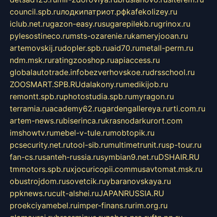
council.spb.ru
лодкипатриот.рф
kafekolizey.ru
iclub.net.ru
gazon-easy.ru
sugarepilekb.ru
grinox.ru
pylesostineco.ru
msts-ozarenie.ru
kameryjooan.ru
artemovskij.ru
dopler.spb.ru
aid70.ru
metall-perm.ru
ndm.msk.ru
ratingzooshop.ru
apiaccess.ru
globalautotrade.info
bezverhovskoe.ru
drsschool.ru
ZOOSMART.SPB.RU
dalakony.ru
medikijob.ru
remontt.spb.ru
photostudia.spb.ru
myragon.ru
terramia.ru
academy62.ru
gardengallereya.ru
rti.com.ru
artem-news.ru
biserinca.ru
krasnodarkurort.com
imshowtv.ru
mebel-v-tule.ru
mobtopik.ru
pcsecurity.net.ru
tool-sib.ru
multimetrunit.ru
sp-tour.ru
fan-cs.ru
santeh-russia.ru
symbian9.net.ru
DSHAIR.RU
tmmotors.spb.ru
xjocuricopii.com
musavtomat.msk.ru
obustrojdom.ru
sovetcik.ru
ybaranovskaya.ru
ppknews.ru
cult-alshei.ru
JAPANRUSSIA.RU
proekciyamebel.ru
imper-finans.ru
rim.org.ru