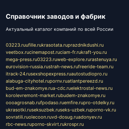
Справочник заводов и фабрик
Актуальный каталог компаний по всей России
03223.ru
ufille.ru
krasotata.ru
prazdnikdushi.ru
veetbox.ru
cinemapost.ru
ciam-fr.ru
kraft-you.ru
mega-press.ru
03223.ru
web-explore.ru
rastenuya.ru
eurovision-russia.ru
strah-news.ru
freeride-team.ru
itrack-24.ru
sexshopexpress.ru
autostudiopro.ru
alabuga-cityhotel.ru
pornv.ru
atlantpereezd.ru
bud-em-znakomye.ru
a-cdc.ru
elektrostal-news.ru
korolevremont-market.ru
budem-znakomye.ru
oooagrosnab.ru
fpodaso.ru
emfire.ru
pro-otdelky.ru
ukrasotki.ru
seksuzbek.ru
seks-uzbek.ru
porno-vk.ru
sovratili.ru
olecoon.ru
vd-dosug.ru
adonyev.ru
rbc-news.ru
porno-skvirt.ru
krospr.ru