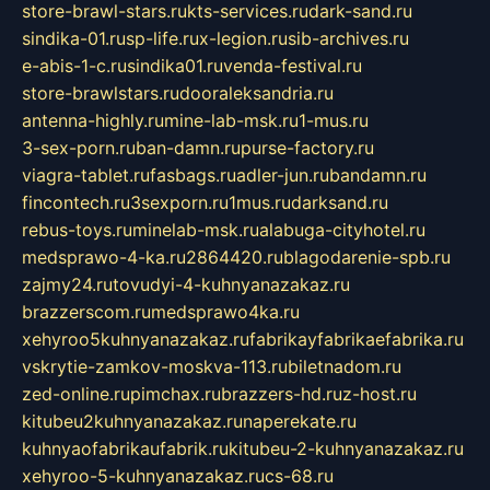
store-brawl-stars.ru
kts-services.ru
dark-sand.ru
sindika-01.ru
sp-life.ru
x-legion.ru
sib-archives.ru
e-abis-1-c.ru
sindika01.ru
venda-festival.ru
store-brawlstars.ru
dooraleksandria.ru
antenna-highly.ru
mine-lab-msk.ru
1-mus.ru
3-sex-porn.ru
ban-damn.ru
purse-factory.ru
viagra-tablet.ru
fasbags.ru
adler-jun.ru
bandamn.ru
fincontech.ru
3sexporn.ru
1mus.ru
darksand.ru
rebus-toys.ru
minelab-msk.ru
alabuga-cityhotel.ru
medsprawo-4-ka.ru
2864420.ru
blagodarenie-spb.ru
zajmy24.ru
tovudyi-4-kuhnyanazakaz.ru
brazzerscom.ru
medsprawo4ka.ru
xehyroo5kuhnyanazakaz.ru
fabrikayfabrikaefabrika.ru
vskrytie-zamkov-moskva-113.ru
biletnadom.ru
zed-online.ru
pimchax.ru
brazzers-hd.ru
z-host.ru
kitubeu2kuhnyanazakaz.ru
naperekate.ru
kuhnyaofabrikaufabrik.ru
kitubeu-2-kuhnyanazakaz.ru
xehyroo-5-kuhnyanazakaz.ru
cs-68.ru