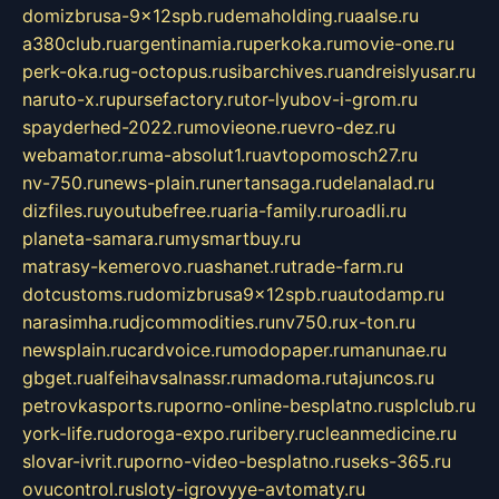
domizbrusa-9x12spb.ru
demaholding.ru
aalse.ru
a380club.ru
argentinamia.ru
perkoka.ru
movie-one.ru
perk-oka.ru
g-octopus.ru
sibarchives.ru
andreislyusar.ru
naruto-x.ru
pursefactory.ru
tor-lyubov-i-grom.ru
spayderhed-2022.ru
movieone.ru
evro-dez.ru
webamator.ru
ma-absolut1.ru
avtopomosch27.ru
nv-750.ru
news-plain.ru
nertansaga.ru
delanalad.ru
dizfiles.ru
youtubefree.ru
aria-family.ru
roadli.ru
planeta-samara.ru
mysmartbuy.ru
matrasy-kemerovo.ru
ashanet.ru
trade-farm.ru
dotcustoms.ru
domizbrusa9x12spb.ru
autodamp.ru
narasimha.ru
djcommodities.ru
nv750.ru
x-ton.ru
newsplain.ru
cardvoice.ru
modopaper.ru
manunae.ru
gbget.ru
alfeihavsalnassr.ru
madoma.ru
tajuncos.ru
petrovkasports.ru
porno-online-besplatno.ru
splclub.ru
york-life.ru
doroga-expo.ru
ribery.ru
cleanmedicine.ru
slovar-ivrit.ru
porno-video-besplatno.ru
seks-365.ru
ovucontrol.ru
sloty-igrovyye-avtomaty.ru