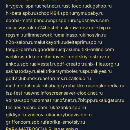
krygeva-spa.ru
chel.net.ru
rust-loco.ru
dugshop.ru
hl-beta.spb.ru
school494.spb.ru
mymubaby.ru
epoha-metalband.ru
ngr.spb.ru
rusgosnews.com
dieselvostok.ru
24hostel.msk.ru
w-dev.ru
f-ship.ru
regsmi.ru
filmnetwork.ru
malinasp.ru
kinosvin.ru
h2o-salon.ru
malutkayork.ru
deltaprim.spb.ru
tango-perm.ru
gooddir.ru
sgv.su
multiki-online.com
webkrasotki.com
cherinvest.ru
detskiy-ostrov.ru
ankou.spb.ru
alvesta1.ru
pdf-creator.ru
nix-files.org.ru
sakhatoday.ru
elektrikersymboler.ru
sputnikyes.ru
golf2club.msk.ru
aeforums.ru
zallclub.ru
multimodal.msk.ru
habaigry.ru
haikko.ru
sobakopedia.ru
isz-fest.ru
ewnc.info
screensaver-clock.net.ru
volnav.spb.ru
comnat.ru
npf.net.ru
7bit.pp.ru
kalugatur.ru
tesiaes.ru
card.com.ru
kazanka.spb.ru
gildiya-kuznecov.ru
kameryboavision.ru
griffoncom.spb.ru
fabrika-emotsiy.ru
PARK-MATROSOVA.RU
agat.spb.ru