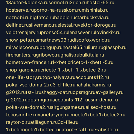
13autor-kolonka.ru
sormol.ru
2rich.ru
hostel-65.ru
hostserve.ru
porno-na-russkom.ru
mishinlab.ru
neznobi.ru
bigfatcc.ru
habble.ru
starbucksvia.ru
delfinet.ru
silvernano.ru
elestal.ru
vektor-doroga.ru
velotrenajery.ru
pronso54.ru
lenasever.ru
lovinskix.ru
show-pets.ru
smartnews03.ru
discofoxworld.ru
miraclecoon.ru
pongup.ru
hostel65.ru
liura.ru
glasspb.ru
firehunters.ru
gribowo.ru
gnalis.ru
bulkitula.ru
hometown-france.ru
1-xbeticricetc-1-xbetti-5.ru
shop-garena.ru
cricetc-1-xbetr-1-xbetcc-2.ru
one-life-story.ru
top-halyava.ru
accounts112.ru
poka-vse-doma-2.ru
3-d-file.ru
hahahaharms.ru
g2012.ru
tst-1.ru
shaggy-cat.ru
opsmgr.ru
ev-gallery.ru
g-2012.ru
ops-mgr.ru
accounts-112.ru
csm-demo.ru
poka-vse-doma2.ru
airgungames.ru
allseo-host.ru
tehosmotre.ru
varieta-yug.ru
cricetc1xbetr1xbetcc2.ru
raytor-d.ru
atillagunn.ru
3d-file.ru
1xbeticricetc1xbetti5.ru
uafoot-statti.ru
e-abis1c.ru