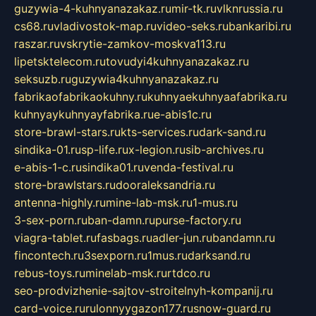
guzywia-4-kuhnyanazakaz.ru
mir-tk.ru
vlknrussia.ru
cs68.ru
vladivostok-map.ru
video-seks.ru
bankaribi.ru
raszar.ru
vskrytie-zamkov-moskva113.ru
lipetsktelecom.ru
tovudyi4kuhnyanazakaz.ru
seksuzb.ru
guzywia4kuhnyanazakaz.ru
fabrikaofabrikaokuhny.ru
kuhnyaekuhnyaafabrika.ru
kuhnyaykuhnyayfabrika.ru
e-abis1c.ru
store-brawl-stars.ru
kts-services.ru
dark-sand.ru
sindika-01.ru
sp-life.ru
x-legion.ru
sib-archives.ru
e-abis-1-c.ru
sindika01.ru
venda-festival.ru
store-brawlstars.ru
dooraleksandria.ru
antenna-highly.ru
mine-lab-msk.ru
1-mus.ru
3-sex-porn.ru
ban-damn.ru
purse-factory.ru
viagra-tablet.ru
fasbags.ru
adler-jun.ru
bandamn.ru
fincontech.ru
3sexporn.ru
1mus.ru
darksand.ru
rebus-toys.ru
minelab-msk.ru
rtdco.ru
seo-prodvizhenie-sajtov-stroitelnyh-kompanij.ru
card-voice.ru
rulonnyygazon177.ru
snow-guard.ru