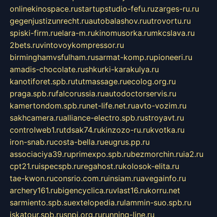
onlinekinospace.ru
startupstudio-fefu.ru
zarges-ru.ru
gegenjustizunrecht.ru
autobalashov.ru
utrovortu.ru
spiski-firm.ru
elara-m.ru
kinomusorka.ru
mkcslava.ru
2bets.ru
vintovoykompressor.ru
birminghamvsfulham.ru
sarmat-komp.ru
pioneeri.ru
amadis-chocolate.ru
shkurki-karakulya.ru
kanotiforet.spb.ru
tutmassage.ru
ecolog.org.ru
praga.spb.ru
falcorussia.ru
autodoctorservis.ru
kamertondom.spb.ru
net-life.net.ru
avto-vozim.ru
sakhcamera.ru
alliance-electro.spb.ru
stroyavt.ru
controlweb1.ru
tdsak74.ru
kinzozo-ru.ru
kvotka.ru
iron-snab.ru
costa-bella.ru
eugrus.pp.ru
associaciya39.ru
primexpo.spb.ru
bezmorchin.ru
ia2.ru
cpt21.ru
ispecspb.ru
regahost.ru
kolosok-elita.ru
tae-kwon.ru
consrio.com.ru
insiam.ru
avegainfo.ru
archery161.ru
bigencyclica.ru
vlast16.ru
korru.net
sarmiento.spb.su
extelopedia.ru
lammin-suo.spb.ru
iskatour.spb.ru
snpi.org.ru
running-line.ru