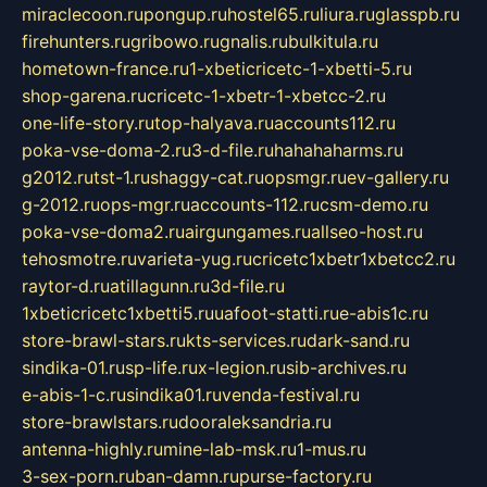
miraclecoon.ru
pongup.ru
hostel65.ru
liura.ru
glasspb.ru
firehunters.ru
gribowo.ru
gnalis.ru
bulkitula.ru
hometown-france.ru
1-xbeticricetc-1-xbetti-5.ru
shop-garena.ru
cricetc-1-xbetr-1-xbetcc-2.ru
one-life-story.ru
top-halyava.ru
accounts112.ru
poka-vse-doma-2.ru
3-d-file.ru
hahahaharms.ru
g2012.ru
tst-1.ru
shaggy-cat.ru
opsmgr.ru
ev-gallery.ru
g-2012.ru
ops-mgr.ru
accounts-112.ru
csm-demo.ru
poka-vse-doma2.ru
airgungames.ru
allseo-host.ru
tehosmotre.ru
varieta-yug.ru
cricetc1xbetr1xbetcc2.ru
raytor-d.ru
atillagunn.ru
3d-file.ru
1xbeticricetc1xbetti5.ru
uafoot-statti.ru
e-abis1c.ru
store-brawl-stars.ru
kts-services.ru
dark-sand.ru
sindika-01.ru
sp-life.ru
x-legion.ru
sib-archives.ru
e-abis-1-c.ru
sindika01.ru
venda-festival.ru
store-brawlstars.ru
dooraleksandria.ru
antenna-highly.ru
mine-lab-msk.ru
1-mus.ru
3-sex-porn.ru
ban-damn.ru
purse-factory.ru