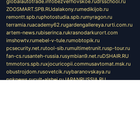
globalautotrade.info
bezverhovskoe.ru
drsschool.ru
ZOOSMART.SPB.RU
dalakony.ru
medikijob.ru
remontt.spb.ru
photostudia.spb.ru
myragon.ru
terramia.ru
academy62.ru
gardengallereya.ru
rti.com.ru
artem-news.ru
biserinca.ru
krasnodarkurort.com
imshowtv.ru
mebel-v-tule.ru
mobtopik.ru
pcsecurity.net.ru
tool-sib.ru
multimetrunit.ru
sp-tour.ru
fan-cs.ru
santeh-russia.ru
symbian9.net.ru
DSHAIR.RU
tmmotors.spb.ru
xjocuricopii.com
musavtomat.msk.ru
obustrojdom.ru
sovetcik.ru
ybaranovskaya.ru
ppknews.ru
cult-alshei.ru
JAPANRUSSIA.RU
proekciyamebel.ru
imper-finans.ru
rim.org.ru
glamourai.ru
brassminus.ru
zabor-pro.ru
ftn.pp.ru
dorogoe58.ru
laimengpacker.ru
kuzova-zapchasti.ru
sageerp.ru
taxodrom.ru
dsrazvitie.ru
hardcity.net.ru
ratinghomegames.ru
topservice25.ru
gubernyan.ru
gtglasslined.ru
ii4.ru
tssport.spb.ru
andorra24.com
blackwallstreet.ru
oboimos.ru
optim-doors.com.ru