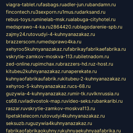
viagra-tablet.ru
fasbags.ru
adler-jun.ru
bandamn.ru
fincontech.ru
3sexporn.ru
1mus.ru
darksand.ru
rebus-toys.ru
minelab-msk.ru
alabuga-cityhotel.ru
medsprawo-4-ka.ru
2864420.ru
blagodarenie-spb.ru
zajmy24.ru
tovudyi-4-kuhnyanazakaz.ru
brazzerscom.ru
medsprawo4ka.ru
xehyroo5kuhnyanazakaz.ru
fabrikayfabrikaefabrika.ru
vskrytie-zamkov-moskva-113.ru
biletnadom.ru
zed-online.ru
pimchax.ru
brazzers-hd.ru
z-host.ru
kitubeu2kuhnyanazakaz.ru
naperekate.ru
kuhnyaofabrikaufabrik.ru
kitubeu-2-kuhnyanazakaz.ru
xehyroo-5-kuhnyanazakaz.ru
cs-68.ru
guzywia-4-kuhnyanazakaz.ru
mir-tk.ru
vlknrussia.ru
cs68.ru
vladivostok-map.ru
video-seks.ru
bankaribi.ru
raszar.ru
vskrytie-zamkov-moskva113.ru
lipetsktelecom.ru
tovudyi4kuhnyanazakaz.ru
seksuzb.ru
guzywia4kuhnyanazakaz.ru
fabrikaofabrikaokuhny.ru
kuhnyaekuhnyaafabrika.ru