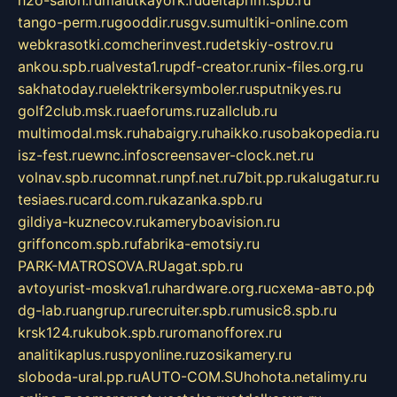
h2o-salon.ru
malutkayork.ru
deltaprim.spb.ru
tango-perm.ru
gooddir.ru
sgv.su
multiki-online.com
webkrasotki.com
cherinvest.ru
detskiy-ostrov.ru
ankou.spb.ru
alvesta1.ru
pdf-creator.ru
nix-files.org.ru
sakhatoday.ru
elektrikersymboler.ru
sputnikyes.ru
golf2club.msk.ru
aeforums.ru
zallclub.ru
multimodal.msk.ru
habaigry.ru
haikko.ru
sobakopedia.ru
isz-fest.ru
ewnc.info
screensaver-clock.net.ru
volnav.spb.ru
comnat.ru
npf.net.ru
7bit.pp.ru
kalugatur.ru
tesiaes.ru
card.com.ru
kazanka.spb.ru
gildiya-kuznecov.ru
kameryboavision.ru
griffoncom.spb.ru
fabrika-emotsiy.ru
PARK-MATROSOVA.RU
agat.spb.ru
avtoyurist-moskva1.ru
hardware.org.ru
схема-авто.рф
dg-lab.ru
angrup.ru
recruiter.spb.ru
music8.spb.ru
krsk124.ru
kubok.spb.ru
romanofforex.ru
analitikaplus.ru
spyonline.ru
zosikamery.ru
sloboda-ural.pp.ru
AUTO-COM.SU
hohota.net
alimy.ru