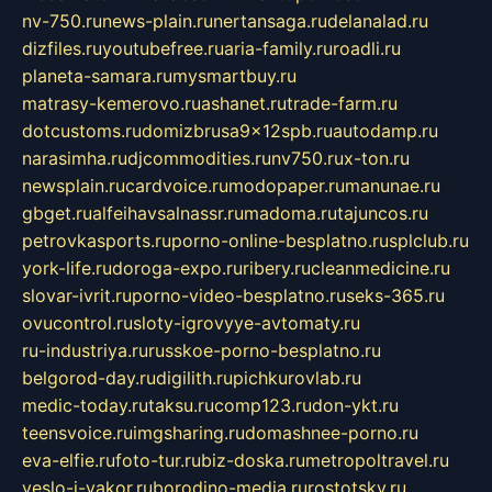
nv-750.ru
news-plain.ru
nertansaga.ru
delanalad.ru
dizfiles.ru
youtubefree.ru
aria-family.ru
roadli.ru
planeta-samara.ru
mysmartbuy.ru
matrasy-kemerovo.ru
ashanet.ru
trade-farm.ru
dotcustoms.ru
domizbrusa9x12spb.ru
autodamp.ru
narasimha.ru
djcommodities.ru
nv750.ru
x-ton.ru
newsplain.ru
cardvoice.ru
modopaper.ru
manunae.ru
gbget.ru
alfeihavsalnassr.ru
madoma.ru
tajuncos.ru
petrovkasports.ru
porno-online-besplatno.ru
splclub.ru
york-life.ru
doroga-expo.ru
ribery.ru
cleanmedicine.ru
slovar-ivrit.ru
porno-video-besplatno.ru
seks-365.ru
ovucontrol.ru
sloty-igrovyye-avtomaty.ru
ru-industriya.ru
russkoe-porno-besplatno.ru
belgorod-day.ru
digilith.ru
pichkurovlab.ru
medic-today.ru
taksu.ru
comp123.ru
don-ykt.ru
teensvoice.ru
imgsharing.ru
domashnee-porno.ru
eva-elfie.ru
foto-tur.ru
biz-doska.ru
metropoltravel.ru
veslo-i-yakor.ru
borodino-media.ru
rostotsky.ru