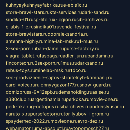
kuhnyaykuhnyayfabrika.ru
e-abis1c.ru
store-brawl-stars.ru
kts-services.ru
dark-sand.ru
sindika-01.ru
sp-life.ru
x-legion.ru
sib-archives.ru
e-abis-1-c.ru
sindika01.ru
venda-festival.ru
store-brawlstars.ru
dooraleksandria.ru
antenna-highly.ru
mine-lab-msk.ru
1-mus.ru
3-sex-porn.ru
ban-damn.ru
purse-factory.ru
viagra-tablet.ru
fasbags.ru
adler-jun.ru
bandamn.ru
fincontech.ru
3sexporn.ru
1mus.ru
darksand.ru
rebus-toys.ru
minelab-msk.ru
rtdco.ru
seo-prodvizhenie-sajtov-stroitelnyh-kompanij.ru
card-voice.ru
rulonnyygazon177.ru
snow-guard.ru
domizbrusa-9x12spb.ru
demaholding.ru
aalse.ru
a380club.ru
argentinamia.ru
perkoka.ru
movie-one.ru
perk-oka.ru
g-octopus.ru
sibarchives.ru
andreislyusar.ru
naruto-x.ru
pursefactory.ru
tor-lyubov-i-grom.ru
spayderhed-2022.ru
movieone.ru
evro-dez.ru
webamator.ru
ma-absolut1.ru
avtopomosch27.ru