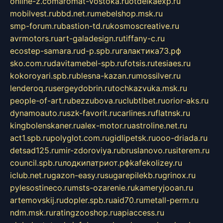
online-z.com
aromat-vostoka.ru
otdelkaexp.ru
mobilvest.ru
bbd.net.ru
mebelshop.msk.ru
smp-forum.ru
bastion-td.ru
kosmoscreative.ru
avrmotors.ru
art-galadesign.ru
tiffany-c.ru
ecostep-samara.ru
d-p.spb.ru
галактика73.рф
sko.com.ru
davitamebel-spb.ru
fotsis.ru
tesiaes.ru
kokoroyari.spb.ru
blesna-kazan.ru
mossilver.ru
lenderoq.ru
sergeydobrin.ru
tochkazvuka.msk.ru
people-of-art.ru
bezzubova.ru
clubtibet.ru
orior-aks.ru
dynamoauto.ru
szk-favorit.ru
carlines.ru
flatnsk.ru
kingbolenskaner.ru
alex-motor.ru
astroline.net.ru
act1.spb.ru
polyglot.com.ru
gidlipetsk.ru
ooo-driada.ru
detsad125.ru
mir-zdoroviya.ru
bruslanovo.ru
siterem.ru
council.spb.ru
лодкипатриот.рф
kafekolizey.ru
iclub.net.ru
gazon-easy.ru
sugarepilekb.ru
grinox.ru
pylesostineco.ru
msts-ozarenie.ru
kameryjooan.ru
artemovskij.ru
dopler.spb.ru
aid70.ru
metall-perm.ru
ndm.msk.ru
ratingzooshop.ru
apiaccess.ru