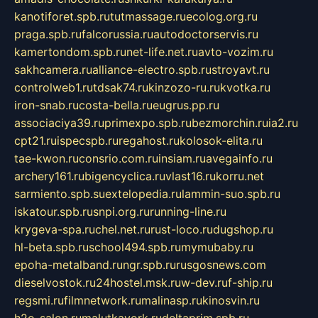
kanotiforet.spb.ru
tutmassage.ru
ecolog.org.ru
praga.spb.ru
falcorussia.ru
autodoctorservis.ru
kamertondom.spb.ru
net-life.net.ru
avto-vozim.ru
sakhcamera.ru
alliance-electro.spb.ru
stroyavt.ru
controlweb1.ru
tdsak74.ru
kinzozo-ru.ru
kvotka.ru
iron-snab.ru
costa-bella.ru
eugrus.pp.ru
associaciya39.ru
primexpo.spb.ru
bezmorchin.ru
ia2.ru
cpt21.ru
ispecspb.ru
regahost.ru
kolosok-elita.ru
tae-kwon.ru
consrio.com.ru
insiam.ru
avegainfo.ru
archery161.ru
bigencyclica.ru
vlast16.ru
korru.net
sarmiento.spb.su
extelopedia.ru
lammin-suo.spb.ru
iskatour.spb.ru
snpi.org.ru
running-line.ru
krygeva-spa.ru
chel.net.ru
rust-loco.ru
dugshop.ru
hl-beta.spb.ru
school494.spb.ru
mymubaby.ru
epoha-metalband.ru
ngr.spb.ru
rusgosnews.com
dieselvostok.ru
24hostel.msk.ru
w-dev.ru
f-ship.ru
regsmi.ru
filmnetwork.ru
malinasp.ru
kinosvin.ru