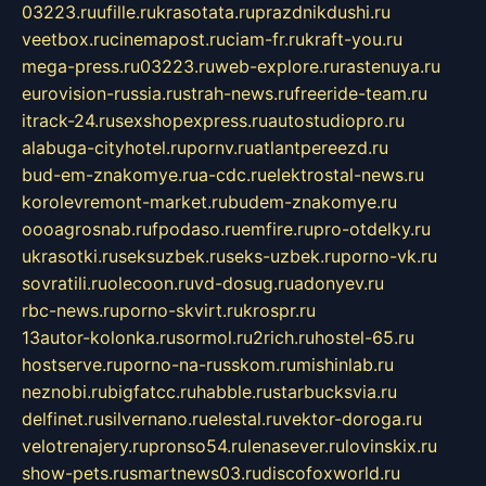
03223.ru
ufille.ru
krasotata.ru
prazdnikdushi.ru
veetbox.ru
cinemapost.ru
ciam-fr.ru
kraft-you.ru
mega-press.ru
03223.ru
web-explore.ru
rastenuya.ru
eurovision-russia.ru
strah-news.ru
freeride-team.ru
itrack-24.ru
sexshopexpress.ru
autostudiopro.ru
alabuga-cityhotel.ru
pornv.ru
atlantpereezd.ru
bud-em-znakomye.ru
a-cdc.ru
elektrostal-news.ru
korolevremont-market.ru
budem-znakomye.ru
oooagrosnab.ru
fpodaso.ru
emfire.ru
pro-otdelky.ru
ukrasotki.ru
seksuzbek.ru
seks-uzbek.ru
porno-vk.ru
sovratili.ru
olecoon.ru
vd-dosug.ru
adonyev.ru
rbc-news.ru
porno-skvirt.ru
krospr.ru
13autor-kolonka.ru
sormol.ru
2rich.ru
hostel-65.ru
hostserve.ru
porno-na-russkom.ru
mishinlab.ru
neznobi.ru
bigfatcc.ru
habble.ru
starbucksvia.ru
delfinet.ru
silvernano.ru
elestal.ru
vektor-doroga.ru
velotrenajery.ru
pronso54.ru
lenasever.ru
lovinskix.ru
show-pets.ru
smartnews03.ru
discofoxworld.ru