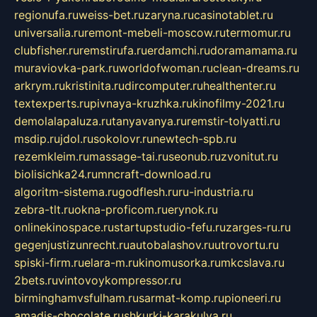
regionufa.ru
weiss-bet.ru
zaryna.ru
casinotablet.ru
universalia.ru
remont-mebeli-moscow.ru
termomur.ru
clubfisher.ru
remstirufa.ru
erdamchi.ru
doramamama.ru
muraviovka-park.ru
worldofwoman.ru
clean-dreams.ru
arkrym.ru
kristinita.ru
dircomputer.ru
healthenter.ru
textexperts.ru
pivnaya-kruzhka.ru
kinofilmy-2021.ru
demolalapaluza.ru
tanyavanya.ru
remstir-tolyatti.ru
msdip.ru
jdol.ru
sokolovr.ru
newtech-spb.ru
rezemkleim.ru
massage-tai.ru
seonub.ru
zvonitut.ru
biolisichka24.ru
mncraft-download.ru
algoritm-sistema.ru
godflesh.ru
ru-industria.ru
zebra-tlt.ru
okna-proficom.ru
erynok.ru
onlinekinospace.ru
startupstudio-fefu.ru
zarges-ru.ru
gegenjustizunrecht.ru
autobalashov.ru
utrovortu.ru
spiski-firm.ru
elara-m.ru
kinomusorka.ru
mkcslava.ru
2bets.ru
vintovoykompressor.ru
birminghamvsfulham.ru
sarmat-komp.ru
pioneeri.ru
amadis-chocolate.ru
shkurki-karakulya.ru