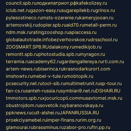
council.spb.ru
лодкипатриот.рф
kafekolizey.ru
iclub.net.ru
gazon-easy.ru
sugarepilekb.ru
grinox.ru
pylesostineco.ru
msts-ozarenie.ru
kameryjooan.ru
artemovskij.ru
dopler.spb.ru
aid70.ru
metall-perm.ru
ndm.msk.ru
ratingzooshop.ru
apiaccess.ru
globalautotrade.info
bezverhovskoe.ru
drsschool.ru
ZOOSMART.SPB.RU
dalakony.ru
medikijob.ru
remontt.spb.ru
photostudia.spb.ru
myragon.ru
terramia.ru
academy62.ru
gardengallereya.ru
rti.com.ru
artem-news.ru
biserinca.ru
krasnodarkurort.com
imshowtv.ru
mebel-v-tule.ru
mobtopik.ru
pcsecurity.net.ru
tool-sib.ru
multimetrunit.ru
sp-tour.ru
fan-cs.ru
santeh-russia.ru
symbian9.net.ru
DSHAIR.RU
tmmotors.spb.ru
xjocuricopii.com
musavtomat.msk.ru
obustrojdom.ru
sovetcik.ru
ybaranovskaya.ru
ppknews.ru
cult-alshei.ru
JAPANRUSSIA.RU
proekciyamebel.ru
imper-finans.ru
rim.org.ru
glamourai.ru
brassminus.ru
zabor-pro.ru
ftn.pp.ru