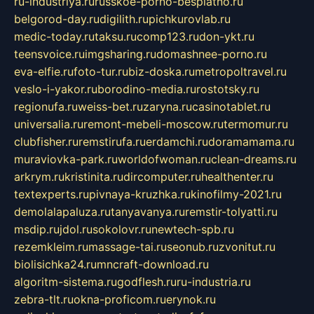
ru-industriya.ru
russkoe-porno-besplatno.ru
belgorod-day.ru
digilith.ru
pichkurovlab.ru
medic-today.ru
taksu.ru
comp123.ru
don-ykt.ru
teensvoice.ru
imgsharing.ru
domashnee-porno.ru
eva-elfie.ru
foto-tur.ru
biz-doska.ru
metropoltravel.ru
veslo-i-yakor.ru
borodino-media.ru
rostotsky.ru
regionufa.ru
weiss-bet.ru
zaryna.ru
casinotablet.ru
universalia.ru
remont-mebeli-moscow.ru
termomur.ru
clubfisher.ru
remstirufa.ru
erdamchi.ru
doramamama.ru
muraviovka-park.ru
worldofwoman.ru
clean-dreams.ru
arkrym.ru
kristinita.ru
dircomputer.ru
healthenter.ru
textexperts.ru
pivnaya-kruzhka.ru
kinofilmy-2021.ru
demolalapaluza.ru
tanyavanya.ru
remstir-tolyatti.ru
msdip.ru
jdol.ru
sokolovr.ru
newtech-spb.ru
rezemkleim.ru
massage-tai.ru
seonub.ru
zvonitut.ru
biolisichka24.ru
mncraft-download.ru
algoritm-sistema.ru
godflesh.ru
ru-industria.ru
zebra-tlt.ru
okna-proficom.ru
erynok.ru