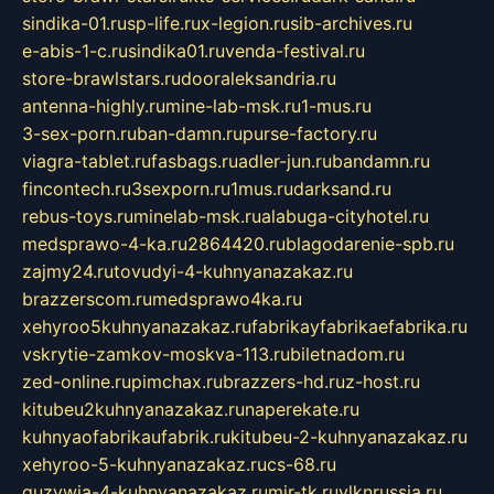
sindika-01.ru
sp-life.ru
x-legion.ru
sib-archives.ru
e-abis-1-c.ru
sindika01.ru
venda-festival.ru
store-brawlstars.ru
dooraleksandria.ru
antenna-highly.ru
mine-lab-msk.ru
1-mus.ru
3-sex-porn.ru
ban-damn.ru
purse-factory.ru
viagra-tablet.ru
fasbags.ru
adler-jun.ru
bandamn.ru
fincontech.ru
3sexporn.ru
1mus.ru
darksand.ru
rebus-toys.ru
minelab-msk.ru
alabuga-cityhotel.ru
medsprawo-4-ka.ru
2864420.ru
blagodarenie-spb.ru
zajmy24.ru
tovudyi-4-kuhnyanazakaz.ru
brazzerscom.ru
medsprawo4ka.ru
xehyroo5kuhnyanazakaz.ru
fabrikayfabrikaefabrika.ru
vskrytie-zamkov-moskva-113.ru
biletnadom.ru
zed-online.ru
pimchax.ru
brazzers-hd.ru
z-host.ru
kitubeu2kuhnyanazakaz.ru
naperekate.ru
kuhnyaofabrikaufabrik.ru
kitubeu-2-kuhnyanazakaz.ru
xehyroo-5-kuhnyanazakaz.ru
cs-68.ru
guzywia-4-kuhnyanazakaz.ru
mir-tk.ru
vlknrussia.ru