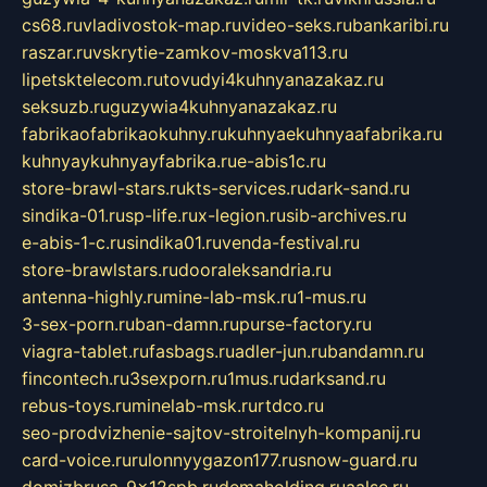
cs68.ru
vladivostok-map.ru
video-seks.ru
bankaribi.ru
raszar.ru
vskrytie-zamkov-moskva113.ru
lipetsktelecom.ru
tovudyi4kuhnyanazakaz.ru
seksuzb.ru
guzywia4kuhnyanazakaz.ru
fabrikaofabrikaokuhny.ru
kuhnyaekuhnyaafabrika.ru
kuhnyaykuhnyayfabrika.ru
e-abis1c.ru
store-brawl-stars.ru
kts-services.ru
dark-sand.ru
sindika-01.ru
sp-life.ru
x-legion.ru
sib-archives.ru
e-abis-1-c.ru
sindika01.ru
venda-festival.ru
store-brawlstars.ru
dooraleksandria.ru
antenna-highly.ru
mine-lab-msk.ru
1-mus.ru
3-sex-porn.ru
ban-damn.ru
purse-factory.ru
viagra-tablet.ru
fasbags.ru
adler-jun.ru
bandamn.ru
fincontech.ru
3sexporn.ru
1mus.ru
darksand.ru
rebus-toys.ru
minelab-msk.ru
rtdco.ru
seo-prodvizhenie-sajtov-stroitelnyh-kompanij.ru
card-voice.ru
rulonnyygazon177.ru
snow-guard.ru
domizbrusa-9x12spb.ru
demaholding.ru
aalse.ru