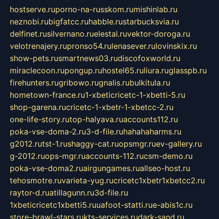
hostserve.ru
porno-na-russkom.ru
mishinlab.ru
neznobi.ru
bigfatcc.ru
habble.ru
starbucksvia.ru
delfinet.ru
silvernano.ru
elestal.ru
vektor-doroga.ru
velotrenajery.ru
pronso54.ru
lenasever.ru
lovinskix.ru
show-pets.ru
smartnews03.ru
discofoxworld.ru
miraclecoon.ru
pongup.ru
hostel65.ru
liura.ru
glasspb.ru
firehunters.ru
gribowo.ru
gnalis.ru
bulkitula.ru
hometown-france.ru
1-xbeticricetc-1-xbetti-5.ru
shop-garena.ru
cricetc-1-xbetr-1-xbetcc-2.ru
one-life-story.ru
top-halyava.ru
accounts112.ru
poka-vse-doma-2.ru
3-d-file.ru
hahahaharms.ru
g2012.ru
tst-1.ru
shaggy-cat.ru
opsmgr.ru
ev-gallery.ru
g-2012.ru
ops-mgr.ru
accounts-112.ru
csm-demo.ru
poka-vse-doma2.ru
airgungames.ru
allseo-host.ru
tehosmotre.ru
varieta-yug.ru
cricetc1xbetr1xbetcc2.ru
raytor-d.ru
atillagunn.ru
3d-file.ru
1xbeticricetc1xbetti5.ru
uafoot-statti.ru
e-abis1c.ru
store-brawl-stars.ru
kts-services.ru
dark-sand.ru