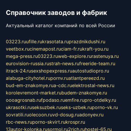
Справочник заводов и фабрик
Актуальный каталог компаний по всей России
03223.ru
ufille.ru
krasotata.ru
prazdnikdushi.ru
veetbox.ru
cinemapost.ru
ciam-fr.ru
kraft-you.ru
mega-press.ru
03223.ru
web-explore.ru
rastenuya.ru
eurovision-russia.ru
strah-news.ru
freeride-team.ru
itrack-24.ru
sexshopexpress.ru
autostudiopro.ru
alabuga-cityhotel.ru
pornv.ru
atlantpereezd.ru
bud-em-znakomye.ru
a-cdc.ru
elektrostal-news.ru
korolevremont-market.ru
budem-znakomye.ru
oooagrosnab.ru
fpodaso.ru
emfire.ru
pro-otdelky.ru
ukrasotki.ru
seksuzbek.ru
seks-uzbek.ru
porno-vk.ru
sovratili.ru
olecoon.ru
vd-dosug.ru
adonyev.ru
rbc-news.ru
porno-skvirt.ru
krospr.ru
13autor-kolonka.ru
sormol.ru
2rich.ru
hostel-65.ru