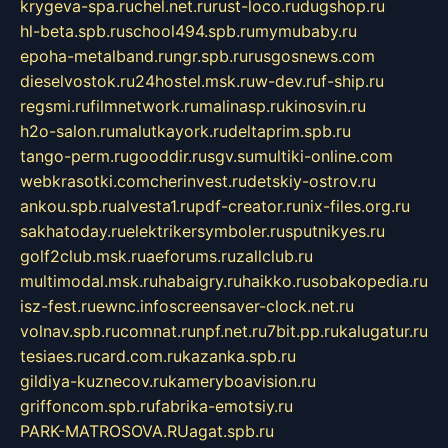
krygeva-spa.ru
chel.net.ru
rust-loco.ru
dugshop.ru
hl-beta.spb.ru
school494.spb.ru
mymubaby.ru
epoha-metalband.ru
ngr.spb.ru
rusgosnews.com
dieselvostok.ru
24hostel.msk.ru
w-dev.ru
f-ship.ru
regsmi.ru
filmnetwork.ru
malinasp.ru
kinosvin.ru
h2o-salon.ru
malutkayork.ru
deltaprim.spb.ru
tango-perm.ru
gooddir.ru
sgv.su
multiki-online.com
webkrasotki.com
cherinvest.ru
detskiy-ostrov.ru
ankou.spb.ru
alvesta1.ru
pdf-creator.ru
nix-files.org.ru
sakhatoday.ru
elektrikersymboler.ru
sputnikyes.ru
golf2club.msk.ru
aeforums.ru
zallclub.ru
multimodal.msk.ru
habaigry.ru
haikko.ru
sobakopedia.ru
isz-fest.ru
ewnc.info
screensaver-clock.net.ru
volnav.spb.ru
comnat.ru
npf.net.ru
7bit.pp.ru
kalugatur.ru
tesiaes.ru
card.com.ru
kazanka.spb.ru
gildiya-kuznecov.ru
kameryboavision.ru
griffoncom.spb.ru
fabrika-emotsiy.ru
PARK-MATROSOVA.RU
agat.spb.ru