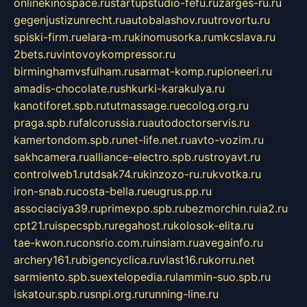
onlinekinospace.ru
startupstudio-fefu.ru
zarges-ru.ru
gegenjustizunrecht.ru
autobalashov.ru
utrovortu.ru
spiski-firm.ru
elara-m.ru
kinomusorka.ru
mkcslava.ru
2bets.ru
vintovoykompressor.ru
birminghamvsfulham.ru
sarmat-komp.ru
pioneeri.ru
amadis-chocolate.ru
shkurki-karakulya.ru
kanotiforet.spb.ru
tutmassage.ru
ecolog.org.ru
praga.spb.ru
falcorussia.ru
autodoctorservis.ru
kamertondom.spb.ru
net-life.net.ru
avto-vozim.ru
sakhcamera.ru
alliance-electro.spb.ru
stroyavt.ru
controlweb1.ru
tdsak74.ru
kinzozo-ru.ru
kvotka.ru
iron-snab.ru
costa-bella.ru
eugrus.pp.ru
associaciya39.ru
primexpo.spb.ru
bezmorchin.ru
ia2.ru
cpt21.ru
ispecspb.ru
regahost.ru
kolosok-elita.ru
tae-kwon.ru
consrio.com.ru
insiam.ru
avegainfo.ru
archery161.ru
bigencyclica.ru
vlast16.ru
korru.net
sarmiento.spb.su
extelopedia.ru
lammin-suo.spb.ru
iskatour.spb.ru
snpi.org.ru
running-line.ru