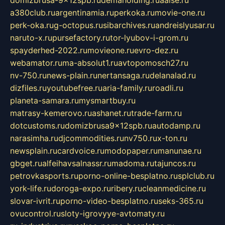
a380club.ru
argentinamia.ru
perkoka.ru
movie-one.ru
perk-oka.ru
g-octopus.ru
sibarchives.ru
andreislyusar.ru
naruto-x.ru
pursefactory.ru
tor-lyubov-i-grom.ru
spayderhed-2022.ru
movieone.ru
evro-dez.ru
webamator.ru
ma-absolut1.ru
avtopomosch27.ru
nv-750.ru
news-plain.ru
nertansaga.ru
delanalad.ru
dizfiles.ru
youtubefree.ru
aria-family.ru
roadli.ru
planeta-samara.ru
mysmartbuy.ru
matrasy-kemerovo.ru
ashanet.ru
trade-farm.ru
dotcustoms.ru
domizbrusa9x12spb.ru
autodamp.ru
narasimha.ru
djcommodities.ru
nv750.ru
x-ton.ru
newsplain.ru
cardvoice.ru
modopaper.ru
manunae.ru
gbget.ru
alfeihavsalnassr.ru
madoma.ru
tajuncos.ru
petrovkasports.ru
porno-online-besplatno.ru
splclub.ru
york-life.ru
doroga-expo.ru
ribery.ru
cleanmedicine.ru
slovar-ivrit.ru
porno-video-besplatno.ru
seks-365.ru
ovucontrol.ru
sloty-igrovyye-avtomaty.ru