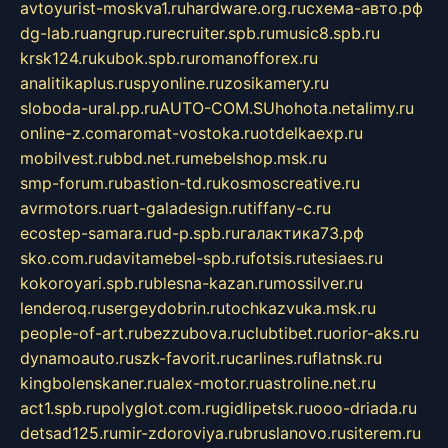
avtoyurist-moskva1.ru
hardware.org.ru
схема-авто.рф
dg-lab.ru
angrup.ru
recruiter.spb.ru
music8.spb.ru
krsk124.ru
kubok.spb.ru
romanofforex.ru
analitikaplus.ru
spyonline.ru
zosikamery.ru
sloboda-ural.pp.ru
AUTO-COM.SU
hohota.net
alimy.ru
online-z.com
aromat-vostoka.ru
otdelkaexp.ru
mobilvest.ru
bbd.net.ru
mebelshop.msk.ru
smp-forum.ru
bastion-td.ru
kosmoscreative.ru
avrmotors.ru
art-galadesign.ru
tiffany-c.ru
ecostep-samara.ru
d-p.spb.ru
галактика73.рф
sko.com.ru
davitamebel-spb.ru
fotsis.ru
tesiaes.ru
kokoroyari.spb.ru
blesna-kazan.ru
mossilver.ru
lenderoq.ru
sergeydobrin.ru
tochkazvuka.msk.ru
people-of-art.ru
bezzubova.ru
clubtibet.ru
orior-aks.ru
dynamoauto.ru
szk-favorit.ru
carlines.ru
flatnsk.ru
kingbolenskaner.ru
alex-motor.ru
astroline.net.ru
act1.spb.ru
polyglot.com.ru
gidlipetsk.ru
ooo-driada.ru
detsad125.ru
mir-zdoroviya.ru
bruslanovo.ru
siterem.ru