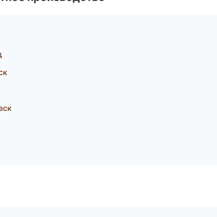
д
ск
вск