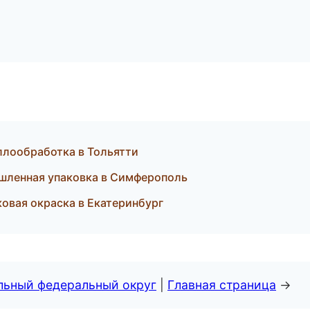
аллообработка в Тольятти
ленная упаковка в Симферополь
овая окраска в Екатеринбург
альный федеральный округ
|
Главная страница
→