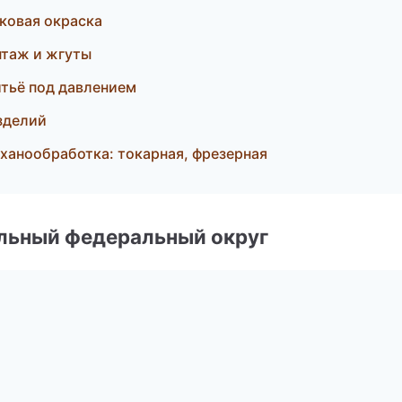
ковая окраска
таж и жгуты
итьё под давлением
зделий
анообработка: токарная, фрезерная
альный федеральный округ