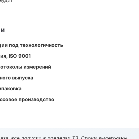
аудит
ми
ции под технологичность
ия, ISO 9001
ротоколы измерений
ного выпуска
упаковка
ассовое производство
аза, все допуски в пределах ТЗ. Сроки выдержаны.