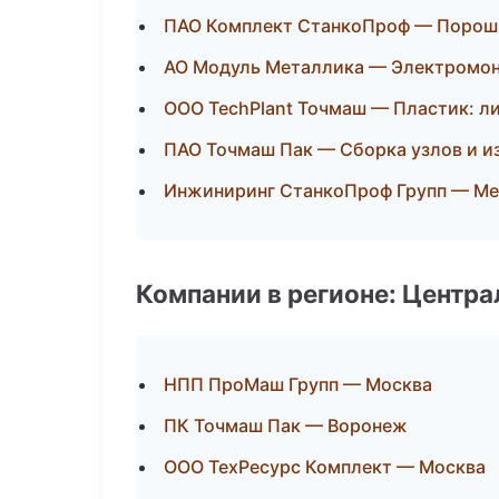
ПАО Комплект СтанкоПроф — Порош
АО Модуль Металлика — Электромон
ООО TechPlant Точмаш — Пластик: л
ПАО Точмаш Пак — Сборка узлов и и
Инжиниринг СтанкоПроф Групп — Мех
Компании в регионе: Центр
НПП ПроМаш Групп — Москва
ПК Точмаш Пак — Воронеж
ООО ТехРесурс Комплект — Москва