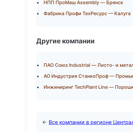
НПП ПроМаш Assembly — Брянск
Фабрика Профи ТехРесурс — Калуга
Другие компании
ПАО Союз Industrial — Листо- и мет
АО Индустрия СтанкоПроф — Промыш
Инжиниринг TechPlant Line — Порошк
←
Все компании в регионе Центр