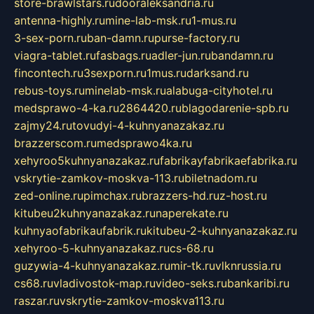
store-brawlstars.ru
dooraleksandria.ru
antenna-highly.ru
mine-lab-msk.ru
1-mus.ru
3-sex-porn.ru
ban-damn.ru
purse-factory.ru
viagra-tablet.ru
fasbags.ru
adler-jun.ru
bandamn.ru
fincontech.ru
3sexporn.ru
1mus.ru
darksand.ru
rebus-toys.ru
minelab-msk.ru
alabuga-cityhotel.ru
medsprawo-4-ka.ru
2864420.ru
blagodarenie-spb.ru
zajmy24.ru
tovudyi-4-kuhnyanazakaz.ru
brazzerscom.ru
medsprawo4ka.ru
xehyroo5kuhnyanazakaz.ru
fabrikayfabrikaefabrika.ru
vskrytie-zamkov-moskva-113.ru
biletnadom.ru
zed-online.ru
pimchax.ru
brazzers-hd.ru
z-host.ru
kitubeu2kuhnyanazakaz.ru
naperekate.ru
kuhnyaofabrikaufabrik.ru
kitubeu-2-kuhnyanazakaz.ru
xehyroo-5-kuhnyanazakaz.ru
cs-68.ru
guzywia-4-kuhnyanazakaz.ru
mir-tk.ru
vlknrussia.ru
cs68.ru
vladivostok-map.ru
video-seks.ru
bankaribi.ru
raszar.ru
vskrytie-zamkov-moskva113.ru