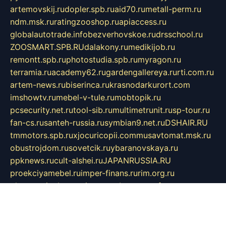
artemovskij.ru
dopler.spb.ru
aid70.ru
metall-perm.ru
ndm.msk.ru
ratingzooshop.ru
apiaccess.ru
globalautotrade.info
bezverhovskoe.ru
drsschool.ru
ZOOSMART.SPB.RU
dalakony.ru
medikijob.ru
remontt.spb.ru
photostudia.spb.ru
myragon.ru
terramia.ru
academy62.ru
gardengallereya.ru
rti.com.ru
artem-news.ru
biserinca.ru
krasnodarkurort.com
imshowtv.ru
mebel-v-tule.ru
mobtopik.ru
pcsecurity.net.ru
tool-sib.ru
multimetrunit.ru
sp-tour.ru
fan-cs.ru
santeh-russia.ru
symbian9.net.ru
DSHAIR.RU
tmmotors.spb.ru
xjocuricopii.com
musavtomat.msk.ru
obustrojdom.ru
sovetcik.ru
ybaranovskaya.ru
ppknews.ru
cult-alshei.ru
JAPANRUSSIA.RU
proekciyamebel.ru
imper-finans.ru
rim.org.ru
glamourai.ru
brassminus.ru
zabor-pro.ru
ftn.pp.ru
dorogoe58.ru
laimengpacker.ru
kuzova-zapchasti.ru
sageerp.ru
taxodrom.ru
dsrazvitie.ru
hardcity.net.ru
ratinghomegames.ru
topservice25.ru
gubernyan.ru