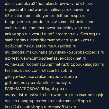
dieselvostok.ru
24hostel.msk.ru
w-dev.ru
f-ship.ru
regsmi.ru
filmnetwork.ru
malinasp.ru
kinosvin.ru
h2o-salon.ru
malutkayork.ru
deltaprim.spb.ru
tango-perm.ru
gooddir.ru
sgv.su
multiki-online.com
webkrasotki.com
cherinvest.ru
detskiy-ostrov.ru
ankou.spb.ru
alvesta1.ru
pdf-creator.ru
nix-files.org.ru
sakhatoday.ru
elektrikersymboler.ru
sputnikyes.ru
golf2club.msk.ru
aeforums.ru
zallclub.ru
multimodal.msk.ru
habaigry.ru
haikko.ru
sobakopedia.ru
isz-fest.ru
ewnc.info
screensaver-clock.net.ru
volnav.spb.ru
comnat.ru
npf.net.ru
7bit.pp.ru
kalugatur.ru
tesiaes.ru
card.com.ru
kazanka.spb.ru
gildiya-kuznecov.ru
kameryboavision.ru
griffoncom.spb.ru
fabrika-emotsiy.ru
PARK-MATROSOVA.RU
agat.spb.ru
avtoyurist-moskva1.ru
hardware.org.ru
схема-авто.рф
dg-lab.ru
angrup.ru
recruiter.spb.ru
music8.spb.ru
krsk124.ru
kubok.spb.ru
romanofforex.ru