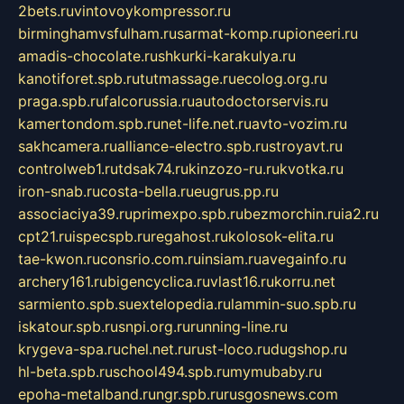
2bets.ru
vintovoykompressor.ru
birminghamvsfulham.ru
sarmat-komp.ru
pioneeri.ru
amadis-chocolate.ru
shkurki-karakulya.ru
kanotiforet.spb.ru
tutmassage.ru
ecolog.org.ru
praga.spb.ru
falcorussia.ru
autodoctorservis.ru
kamertondom.spb.ru
net-life.net.ru
avto-vozim.ru
sakhcamera.ru
alliance-electro.spb.ru
stroyavt.ru
controlweb1.ru
tdsak74.ru
kinzozo-ru.ru
kvotka.ru
iron-snab.ru
costa-bella.ru
eugrus.pp.ru
associaciya39.ru
primexpo.spb.ru
bezmorchin.ru
ia2.ru
cpt21.ru
ispecspb.ru
regahost.ru
kolosok-elita.ru
tae-kwon.ru
consrio.com.ru
insiam.ru
avegainfo.ru
archery161.ru
bigencyclica.ru
vlast16.ru
korru.net
sarmiento.spb.su
extelopedia.ru
lammin-suo.spb.ru
iskatour.spb.ru
snpi.org.ru
running-line.ru
krygeva-spa.ru
chel.net.ru
rust-loco.ru
dugshop.ru
hl-beta.spb.ru
school494.spb.ru
mymubaby.ru
epoha-metalband.ru
ngr.spb.ru
rusgosnews.com