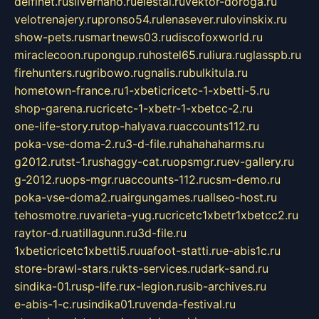
delfinet.ru
silvernano.ru
elestal.ru
vektor-doroga.ru
velotrenajery.ru
pronso54.ru
lenasever.ru
lovinskix.ru
show-pets.ru
smartnews03.ru
discofoxworld.ru
miraclecoon.ru
pongup.ru
hostel65.ru
liura.ru
glasspb.ru
firehunters.ru
gribowo.ru
gnalis.ru
bulkitula.ru
hometown-france.ru
1-xbeticricetc-1-xbetti-5.ru
shop-garena.ru
cricetc-1-xbetr-1-xbetcc-2.ru
one-life-story.ru
top-halyava.ru
accounts112.ru
poka-vse-doma-2.ru
3-d-file.ru
hahahaharms.ru
g2012.ru
tst-1.ru
shaggy-cat.ru
opsmgr.ru
ev-gallery.ru
g-2012.ru
ops-mgr.ru
accounts-112.ru
csm-demo.ru
poka-vse-doma2.ru
airgungames.ru
allseo-host.ru
tehosmotre.ru
varieta-yug.ru
cricetc1xbetr1xbetcc2.ru
raytor-d.ru
atillagunn.ru
3d-file.ru
1xbeticricetc1xbetti5.ru
uafoot-statti.ru
e-abis1c.ru
store-brawl-stars.ru
kts-services.ru
dark-sand.ru
sindika-01.ru
sp-life.ru
x-legion.ru
sib-archives.ru
e-abis-1-c.ru
sindika01.ru
venda-festival.ru