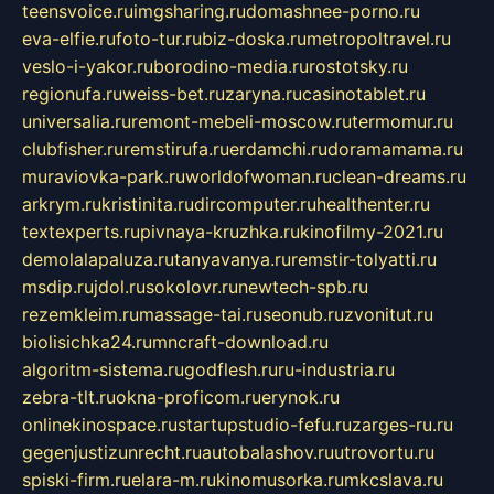
teensvoice.ru
imgsharing.ru
domashnee-porno.ru
eva-elfie.ru
foto-tur.ru
biz-doska.ru
metropoltravel.ru
veslo-i-yakor.ru
borodino-media.ru
rostotsky.ru
regionufa.ru
weiss-bet.ru
zaryna.ru
casinotablet.ru
universalia.ru
remont-mebeli-moscow.ru
termomur.ru
clubfisher.ru
remstirufa.ru
erdamchi.ru
doramamama.ru
muraviovka-park.ru
worldofwoman.ru
clean-dreams.ru
arkrym.ru
kristinita.ru
dircomputer.ru
healthenter.ru
textexperts.ru
pivnaya-kruzhka.ru
kinofilmy-2021.ru
demolalapaluza.ru
tanyavanya.ru
remstir-tolyatti.ru
msdip.ru
jdol.ru
sokolovr.ru
newtech-spb.ru
rezemkleim.ru
massage-tai.ru
seonub.ru
zvonitut.ru
biolisichka24.ru
mncraft-download.ru
algoritm-sistema.ru
godflesh.ru
ru-industria.ru
zebra-tlt.ru
okna-proficom.ru
erynok.ru
onlinekinospace.ru
startupstudio-fefu.ru
zarges-ru.ru
gegenjustizunrecht.ru
autobalashov.ru
utrovortu.ru
spiski-firm.ru
elara-m.ru
kinomusorka.ru
mkcslava.ru