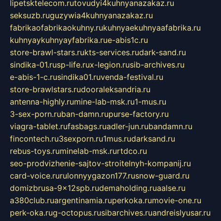
lipetsktelecom.ru
tovudyi4kuhnyanazakaz.ru
seksuzb.ru
guzywia4kuhnyanazakaz.ru
fabrikaofabrikaokuhny.ru
kuhnyaekuhnyaafabrika.ru
kuhnyaykuhnyayfabrika.ru
e-abis1c.ru
store-brawl-stars.ru
kts-services.ru
dark-sand.ru
sindika-01.ru
sp-life.ru
x-legion.ru
sib-archives.ru
e-abis-1-c.ru
sindika01.ru
venda-festival.ru
store-brawlstars.ru
dooraleksandria.ru
antenna-highly.ru
mine-lab-msk.ru
1-mus.ru
3-sex-porn.ru
ban-damn.ru
purse-factory.ru
viagra-tablet.ru
fasbags.ru
adler-jun.ru
bandamn.ru
fincontech.ru
3sexporn.ru
1mus.ru
darksand.ru
rebus-toys.ru
minelab-msk.ru
rtdco.ru
seo-prodvizhenie-sajtov-stroitelnyh-kompanij.ru
card-voice.ru
rulonnyygazon177.ru
snow-guard.ru
domizbrusa-9x12spb.ru
demaholding.ru
aalse.ru
a380club.ru
argentinamia.ru
perkoka.ru
movie-one.ru
perk-oka.ru
g-octopus.ru
sibarchives.ru
andreislyusar.ru