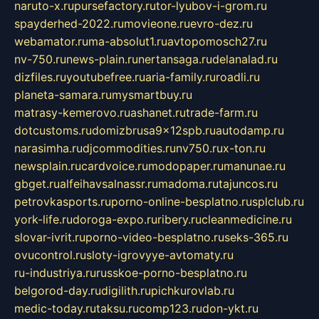
naruto-x.ru
pursefactory.ru
tor-lyubov-i-grom.ru
spayderhed-2022.ru
movieone.ru
evro-dez.ru
webamator.ru
ma-absolut1.ru
avtopomosch27.ru
nv-750.ru
news-plain.ru
nertansaga.ru
delanalad.ru
dizfiles.ru
youtubefree.ru
aria-family.ru
roadli.ru
planeta-samara.ru
mysmartbuy.ru
matrasy-kemerovo.ru
ashanet.ru
trade-farm.ru
dotcustoms.ru
domizbrusa9x12spb.ru
autodamp.ru
narasimha.ru
djcommodities.ru
nv750.ru
x-ton.ru
newsplain.ru
cardvoice.ru
modopaper.ru
manunae.ru
gbget.ru
alfeihavsalnassr.ru
madoma.ru
tajuncos.ru
petrovkasports.ru
porno-online-besplatno.ru
splclub.ru
york-life.ru
doroga-expo.ru
ribery.ru
cleanmedicine.ru
slovar-ivrit.ru
porno-video-besplatno.ru
seks-365.ru
ovucontrol.ru
sloty-igrovyye-avtomaty.ru
ru-industriya.ru
russkoe-porno-besplatno.ru
belgorod-day.ru
digilith.ru
pichkurovlab.ru
medic-today.ru
taksu.ru
comp123.ru
don-ykt.ru