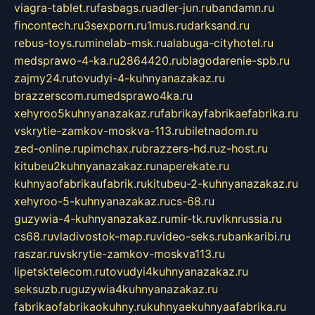
viagra-tablet.ru
fasbags.ru
adler-jun.ru
bandamn.ru
fincontech.ru
3sexporn.ru
1mus.ru
darksand.ru
rebus-toys.ru
minelab-msk.ru
alabuga-cityhotel.ru
medsprawo-4-ka.ru
2864420.ru
blagodarenie-spb.ru
zajmy24.ru
tovudyi-4-kuhnyanazakaz.ru
brazzerscom.ru
medsprawo4ka.ru
xehyroo5kuhnyanazakaz.ru
fabrikayfabrikaefabrika.ru
vskrytie-zamkov-moskva-113.ru
biletnadom.ru
zed-online.ru
pimchax.ru
brazzers-hd.ru
z-host.ru
kitubeu2kuhnyanazakaz.ru
naperekate.ru
kuhnyaofabrikaufabrik.ru
kitubeu-2-kuhnyanazakaz.ru
xehyroo-5-kuhnyanazakaz.ru
cs-68.ru
guzywia-4-kuhnyanazakaz.ru
mir-tk.ru
vlknrussia.ru
cs68.ru
vladivostok-map.ru
video-seks.ru
bankaribi.ru
raszar.ru
vskrytie-zamkov-moskva113.ru
lipetsktelecom.ru
tovudyi4kuhnyanazakaz.ru
seksuzb.ru
guzywia4kuhnyanazakaz.ru
fabrikaofabrikaokuhny.ru
kuhnyaekuhnyaafabrika.ru