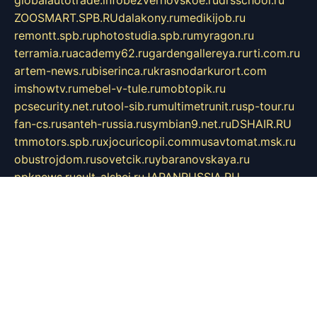
globalautotrade.info
bezverhovskoe.ru
drsschool.ru
ZOOSMART.SPB.RU
dalakony.ru
medikijob.ru
remontt.spb.ru
photostudia.spb.ru
myragon.ru
terramia.ru
academy62.ru
gardengallereya.ru
rti.com.ru
artem-news.ru
biserinca.ru
krasnodarkurort.com
imshowtv.ru
mebel-v-tule.ru
mobtopik.ru
pcsecurity.net.ru
tool-sib.ru
multimetrunit.ru
sp-tour.ru
fan-cs.ru
santeh-russia.ru
symbian9.net.ru
DSHAIR.RU
tmmotors.spb.ru
xjocuricopii.com
musavtomat.msk.ru
obustrojdom.ru
sovetcik.ru
ybaranovskaya.ru
ppknews.ru
cult-alshei.ru
JAPANRUSSIA.RU
proekciyamebel.ru
imper-finans.ru
rim.org.ru
glamourai.ru
brassminus.ru
zabor-pro.ru
ftn.pp.ru
dorogoe58.ru
laimengpacker.ru
kuzova-zapchasti.ru
sageerp.ru
taxodrom.ru
dsrazvitie.ru
hardcity.net.ru
ratinghomegames.ru
topservice25.ru
gubernyan.ru
gtglasslined.ru
ii4.ru
tssport.spb.ru
andorra24.com
blackwallstreet.ru
oboimos.ru
optim-doors.com.ru