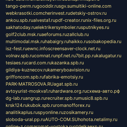
tango-perm.ru
gooddir.ru
sgv.su
multiki-online.com
webkrasotki.com
cherinvest.ru
detskiy-ostrov.ru
ankou.spb.ru
alvesta1.ru
pdf-creator.ru
nix-files.org.ru
sakhatoday.ru
elektrikersymboler.ru
sputnikyes.ru
golf2club.msk.ru
aeforums.ru
zallclub.ru
multimodal.msk.ru
habaigry.ru
haikko.ru
sobakopedia.ru
isz-fest.ru
ewnc.info
screensaver-clock.net.ru
volnav.spb.ru
comnat.ru
npf.net.ru
7bit.pp.ru
kalugatur.ru
tesiaes.ru
card.com.ru
kazanka.spb.ru
gildiya-kuznecov.ru
kameryboavision.ru
griffoncom.spb.ru
fabrika-emotsiy.ru
PARK-MATROSOVA.RU
agat.spb.ru
avtoyurist-moskva1.ru
hardware.org.ru
схема-авто.рф
dg-lab.ru
angrup.ru
recruiter.spb.ru
music8.spb.ru
krsk124.ru
kubok.spb.ru
romanofforex.ru
analitikaplus.ru
spyonline.ru
zosikamery.ru
sloboda-ural.pp.ru
AUTO-COM.SU
hohota.net
alimy.ru
online-z.com
aromat-vostoka.ru
otdelkaexp.ru