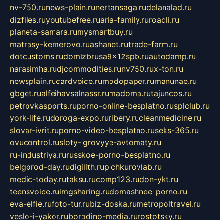
nv-750.ru
news-plain.ru
nertansaga.ru
delanalad.ru
dizfiles.ru
youtubefree.ru
aria-family.ru
roadli.ru
planeta-samara.ru
mysmartbuy.ru
matrasy-kemerovo.ru
ashanet.ru
trade-farm.ru
dotcustoms.ru
domizbrusa9x12spb.ru
autodamp.ru
narasimha.ru
djcommodities.ru
nv750.ru
x-ton.ru
newsplain.ru
cardvoice.ru
modopaper.ru
manunae.ru
gbget.ru
alfeihavsalnassr.ru
madoma.ru
tajuncos.ru
petrovkasports.ru
porno-online-besplatno.ru
splclub.ru
york-life.ru
doroga-expo.ru
ribery.ru
cleanmedicine.ru
slovar-ivrit.ru
porno-video-besplatno.ru
seks-365.ru
ovucontrol.ru
sloty-igrovyye-avtomaty.ru
ru-industriya.ru
russkoe-porno-besplatno.ru
belgorod-day.ru
digilith.ru
pichkurovlab.ru
medic-today.ru
taksu.ru
comp123.ru
don-ykt.ru
teensvoice.ru
imgsharing.ru
domashnee-porno.ru
eva-elfie.ru
foto-tur.ru
biz-doska.ru
metropoltravel.ru
veslo-i-yakor.ru
borodino-media.ru
rostotsky.ru