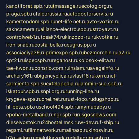
kanotiforet.spb.ru
tutmassage.ru
ecolog.org.ru
praga.spb.ru
falcorussia.ru
autodoctorservis.ru
kamertondom.spb.ru
net-life.net.ru
avto-vozim.ru
sakhcamera.ru
alliance-electro.spb.ru
stroyavt.ru
controlweb1.ru
tdsak74.ru
kinzozo-ru.ru
kvotka.ru
iron-snab.ru
costa-bella.ru
eugrus.pp.ru
associaciya39.ru
primexpo.spb.ru
bezmorchin.ru
ia2.ru
cpt21.ru
ispecspb.ru
regahost.ru
kolosok-elita.ru
tae-kwon.ru
consrio.com.ru
insiam.ru
avegainfo.ru
archery161.ru
bigencyclica.ru
vlast16.ru
korru.net
sarmiento.spb.su
extelopedia.ru
lammin-suo.spb.ru
iskatour.spb.ru
snpi.org.ru
running-line.ru
krygeva-spa.ru
chel.net.ru
rust-loco.ru
dugshop.ru
hl-beta.spb.ru
school494.spb.ru
mymubaby.ru
epoha-metalband.ru
ngr.spb.ru
rusgosnews.com
dieselvostok.ru
24hostel.msk.ru
w-dev.ru
f-ship.ru
regsmi.ru
filmnetwork.ru
malinasp.ru
kinosvin.ru
h2o-salon.ru
malutkayork.ru
deltaprim.spb.ru