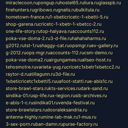
miraclecoon.ru
pongup.ru
hostel65.ru
liura.ru
glasspb.ru
firehunters.ru
gribowo.ru
gnalis.ru
bulkitula.ru
hometown-france.ru
1-xbeticricetc-1-xbetti-5.ru
shop-garena.ru
cricetc-1-xbetr-1-xbetcc-2.ru
one-life-story.ru
top-halyava.ru
accounts112.ru
poka-vse-doma-2.ru
3-d-file.ru
hahahaharms.ru
g2012.ru
tst-1.ru
shaggy-cat.ru
opsmgr.ru
ev-gallery.ru
g-2012.ru
ops-mgr.ru
accounts-112.ru
csm-demo.ru
poka-vse-doma2.ru
airgungames.ru
allseo-host.ru
tehosmotre.ru
varieta-yug.ru
cricetc1xbetr1xbetcc2.ru
raytor-d.ru
atillagunn.ru
3d-file.ru
1xbeticricetc1xbetti5.ru
uafoot-statti.ru
e-abis1c.ru
store-brawl-stars.ru
kts-services.ru
dark-sand.ru
sindika-01.ru
sp-life.ru
x-legion.ru
sib-archives.ru
e-abis-1-c.ru
sindika01.ru
venda-festival.ru
store-brawlstars.ru
dooraleksandria.ru
antenna-highly.ru
mine-lab-msk.ru
1-mus.ru
3-sex-porn.ru
ban-damn.ru
purse-factory.ru