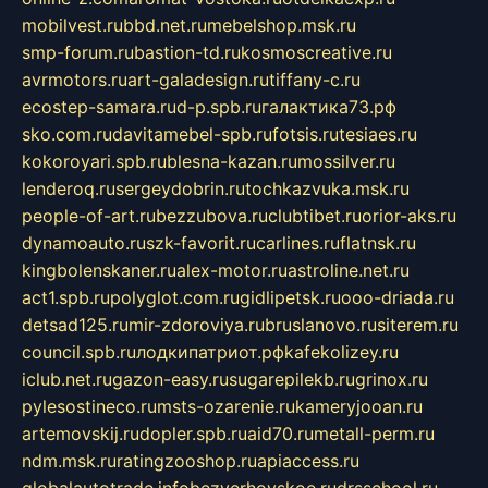
mobilvest.ru
bbd.net.ru
mebelshop.msk.ru
smp-forum.ru
bastion-td.ru
kosmoscreative.ru
avrmotors.ru
art-galadesign.ru
tiffany-c.ru
ecostep-samara.ru
d-p.spb.ru
галактика73.рф
sko.com.ru
davitamebel-spb.ru
fotsis.ru
tesiaes.ru
kokoroyari.spb.ru
blesna-kazan.ru
mossilver.ru
lenderoq.ru
sergeydobrin.ru
tochkazvuka.msk.ru
people-of-art.ru
bezzubova.ru
clubtibet.ru
orior-aks.ru
dynamoauto.ru
szk-favorit.ru
carlines.ru
flatnsk.ru
kingbolenskaner.ru
alex-motor.ru
astroline.net.ru
act1.spb.ru
polyglot.com.ru
gidlipetsk.ru
ooo-driada.ru
detsad125.ru
mir-zdoroviya.ru
bruslanovo.ru
siterem.ru
council.spb.ru
лодкипатриот.рф
kafekolizey.ru
iclub.net.ru
gazon-easy.ru
sugarepilekb.ru
grinox.ru
pylesostineco.ru
msts-ozarenie.ru
kameryjooan.ru
artemovskij.ru
dopler.spb.ru
aid70.ru
metall-perm.ru
ndm.msk.ru
ratingzooshop.ru
apiaccess.ru