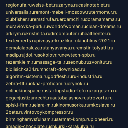
regionufa.ru
weiss-bet.ru
zaryna.ru
casinotablet.ru
universalia.ru
remont-mebeli-moscow.ru
termomur.ru
clubfisher.ru
remstirufa.ru
erdamchi.ru
doramamama.ru
muraviovka-park.ru
worldofwoman.ru
clean-dreams.ru
arkrym.ru
kristinita.ru
dircomputer.ru
healthenter.ru
textexperts.ru
pivnaya-kruzhka.ru
kinofilmy-2021.ru
demolalapaluza.ru
tanyavanya.ru
remstir-tolyatti.ru
msdip.ru
jdol.ru
sokolovr.ru
newtech-spb.ru
rezemkleim.ru
massage-tai.ru
seonub.ru
zvonitut.ru
biolisichka24.ru
mncraft-download.ru
algoritm-sistema.ru
godflesh.ru
ru-industria.ru
zebra-tlt.ru
okna-proficom.ru
erynok.ru
onlinekinospace.ru
startupstudio-fefu.ru
zarges-ru.ru
gegenjustizunrecht.ru
autobalashov.ru
utrovortu.ru
spiski-firm.ru
elara-m.ru
kinomusorka.ru
mkcslava.ru
2bets.ru
vintovoykompressor.ru
birminghamvsfulham.ru
sarmat-komp.ru
pioneeri.ru
amadis-chocolate.ru
shkurki-karakulya.ru