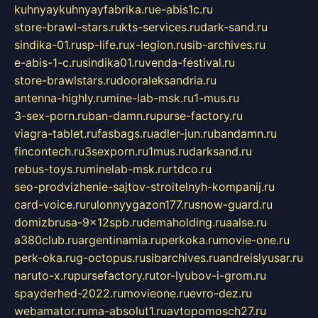
kuhnyaykuhnyayfabrika.ru
e-abis1c.ru
store-brawl-stars.ru
kts-services.ru
dark-sand.ru
sindika-01.ru
sp-life.ru
x-legion.ru
sib-archives.ru
e-abis-1-c.ru
sindika01.ru
venda-festival.ru
store-brawlstars.ru
dooraleksandria.ru
antenna-highly.ru
mine-lab-msk.ru
1-mus.ru
3-sex-porn.ru
ban-damn.ru
purse-factory.ru
viagra-tablet.ru
fasbags.ru
adler-jun.ru
bandamn.ru
fincontech.ru
3sexporn.ru
1mus.ru
darksand.ru
rebus-toys.ru
minelab-msk.ru
rtdco.ru
seo-prodvizhenie-sajtov-stroitelnyh-kompanij.ru
card-voice.ru
rulonnyygazon177.ru
snow-guard.ru
domizbrusa-9x12spb.ru
demaholding.ru
aalse.ru
a380club.ru
argentinamia.ru
perkoka.ru
movie-one.ru
perk-oka.ru
g-octopus.ru
sibarchives.ru
andreislyusar.ru
naruto-x.ru
pursefactory.ru
tor-lyubov-i-grom.ru
spayderhed-2022.ru
movieone.ru
evro-dez.ru
webamator.ru
ma-absolut1.ru
avtopomosch27.ru