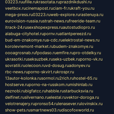
03223.ru
ufille.ru
krasotata.ru
prazdnikdushi.ru
veetbox.ru
cinemapost.ru
ciam-fr.ru
kraft-you.ru
mega-press.ru
03223.ru
web-explore.ru
rastenuya.ru
eurovision-russia.ru
strah-news.ru
freeride-team.ru
itrack-24.ru
sexshopexpress.ru
autostudiopro.ru
alabuga-cityhotel.ru
pornv.ru
atlantpereezd.ru
bud-em-znakomye.ru
a-cdc.ru
elektrostal-news.ru
korolevremont-market.ru
budem-znakomye.ru
oooagrosnab.ru
fpodaso.ru
emfire.ru
pro-otdelky.ru
ukrasotki.ru
seksuzbek.ru
seks-uzbek.ru
porno-vk.ru
sovratili.ru
olecoon.ru
vd-dosug.ru
adonyev.ru
rbc-news.ru
porno-skvirt.ru
krospr.ru
13autor-kolonka.ru
sormol.ru
2rich.ru
hostel-65.ru
hostserve.ru
porno-na-russkom.ru
mishinlab.ru
neznobi.ru
bigfatcc.ru
habble.ru
starbucksvia.ru
delfinet.ru
silvernano.ru
elestal.ru
vektor-doroga.ru
velotrenajery.ru
pronso54.ru
lenasever.ru
lovinskix.ru
show-pets.ru
smartnews03.ru
discofoxworld.ru