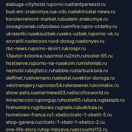
alabuga-cityhotel.ru
pornv.ru
atlantpereezd.ru
bud-em-znakomye.ru
a-cdc.ru
elektrostal-news.ru
korolevremont-market.ru
budem-znakomye.ru
oooagrosnab.ru
fpodaso.ru
emfire.ru
pro-otdelky.ru
ukrasotki.ru
seksuzbek.ru
seks-uzbek.ru
porno-vk.ru
sovratili.ru
olecoon.ru
vd-dosug.ru
adonyev.ru
rbc-news.ru
porno-skvirt.ru
krospr.ru
13autor-kolonka.ru
sormol.ru
2rich.ru
hostel-65.ru
hostserve.ru
porno-na-russkom.ru
mishinlab.ru
neznobi.ru
bigfatcc.ru
habble.ru
starbucksvia.ru
delfinet.ru
silvernano.ru
elestal.ru
vektor-doroga.ru
velotrenajery.ru
pronso54.ru
lenasever.ru
lovinskix.ru
show-pets.ru
smartnews03.ru
discofoxworld.ru
miraclecoon.ru
pongup.ru
hostel65.ru
liura.ru
glasspb.ru
firehunters.ru
gribowo.ru
gnalis.ru
bulkitula.ru
hometown-france.ru
1-xbeticricetc-1-xbetti-5.ru
shop-garena.ru
cricetc-1-xbetr-1-xbetcc-2.ru
one-life-story.ru
top-halyava.ru
accounts112.ru