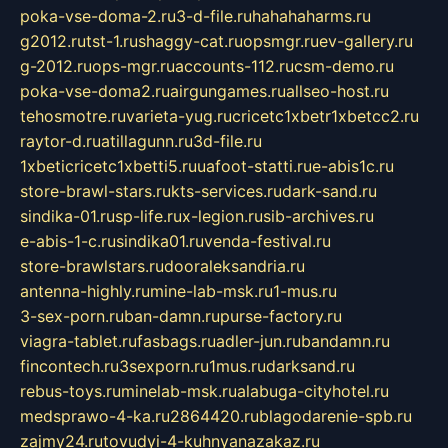
poka-vse-doma-2.ru
3-d-file.ru
hahahaharms.ru
g2012.ru
tst-1.ru
shaggy-cat.ru
opsmgr.ru
ev-gallery.ru
g-2012.ru
ops-mgr.ru
accounts-112.ru
csm-demo.ru
poka-vse-doma2.ru
airgungames.ru
allseo-host.ru
tehosmotre.ru
varieta-yug.ru
cricetc1xbetr1xbetcc2.ru
raytor-d.ru
atillagunn.ru
3d-file.ru
1xbeticricetc1xbetti5.ru
uafoot-statti.ru
e-abis1c.ru
store-brawl-stars.ru
kts-services.ru
dark-sand.ru
sindika-01.ru
sp-life.ru
x-legion.ru
sib-archives.ru
e-abis-1-c.ru
sindika01.ru
venda-festival.ru
store-brawlstars.ru
dooraleksandria.ru
antenna-highly.ru
mine-lab-msk.ru
1-mus.ru
3-sex-porn.ru
ban-damn.ru
purse-factory.ru
viagra-tablet.ru
fasbags.ru
adler-jun.ru
bandamn.ru
fincontech.ru
3sexporn.ru
1mus.ru
darksand.ru
rebus-toys.ru
minelab-msk.ru
alabuga-cityhotel.ru
medsprawo-4-ka.ru
2864420.ru
blagodarenie-spb.ru
zajmy24.ru
tovudyi-4-kuhnyanazakaz.ru