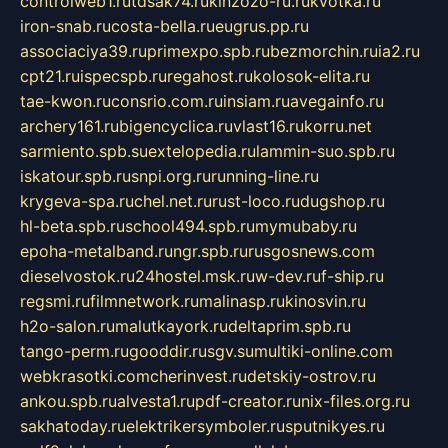
controlweb1.ru
tdsak74.ru
kinzozo-ru.ru
kvotka.ru
iron-snab.ru
costa-bella.ru
eugrus.pp.ru
associaciya39.ru
primexpo.spb.ru
bezmorchin.ru
ia2.ru
cpt21.ru
ispecspb.ru
regahost.ru
kolosok-elita.ru
tae-kwon.ru
consrio.com.ru
insiam.ru
avegainfo.ru
archery161.ru
bigencyclica.ru
vlast16.ru
korru.net
sarmiento.spb.su
extelopedia.ru
lammin-suo.spb.ru
iskatour.spb.ru
snpi.org.ru
running-line.ru
krygeva-spa.ru
chel.net.ru
rust-loco.ru
dugshop.ru
hl-beta.spb.ru
school494.spb.ru
mymubaby.ru
epoha-metalband.ru
ngr.spb.ru
rusgosnews.com
dieselvostok.ru
24hostel.msk.ru
w-dev.ru
f-ship.ru
regsmi.ru
filmnetwork.ru
malinasp.ru
kinosvin.ru
h2o-salon.ru
malutkayork.ru
deltaprim.spb.ru
tango-perm.ru
gooddir.ru
sgv.su
multiki-online.com
webkrasotki.com
cherinvest.ru
detskiy-ostrov.ru
ankou.spb.ru
alvesta1.ru
pdf-creator.ru
nix-files.org.ru
sakhatoday.ru
elektrikersymboler.ru
sputnikyes.ru