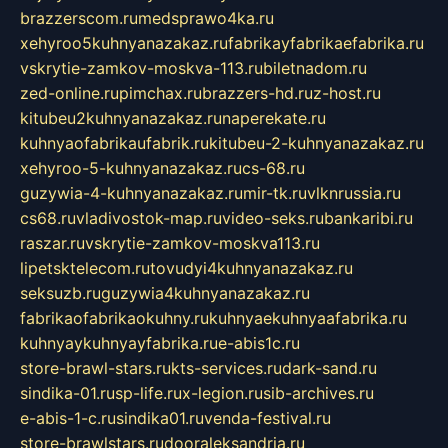
brazzerscom.ru
medsprawo4ka.ru
xehyroo5kuhnyanazakaz.ru
fabrikayfabrikaefabrika.ru
vskrytie-zamkov-moskva-113.ru
biletnadom.ru
zed-online.ru
pimchax.ru
brazzers-hd.ru
z-host.ru
kitubeu2kuhnyanazakaz.ru
naperekate.ru
kuhnyaofabrikaufabrik.ru
kitubeu-2-kuhnyanazakaz.ru
xehyroo-5-kuhnyanazakaz.ru
cs-68.ru
guzywia-4-kuhnyanazakaz.ru
mir-tk.ru
vlknrussia.ru
cs68.ru
vladivostok-map.ru
video-seks.ru
bankaribi.ru
raszar.ru
vskrytie-zamkov-moskva113.ru
lipetsktelecom.ru
tovudyi4kuhnyanazakaz.ru
seksuzb.ru
guzywia4kuhnyanazakaz.ru
fabrikaofabrikaokuhny.ru
kuhnyaekuhnyaafabrika.ru
kuhnyaykuhnyayfabrika.ru
e-abis1c.ru
store-brawl-stars.ru
kts-services.ru
dark-sand.ru
sindika-01.ru
sp-life.ru
x-legion.ru
sib-archives.ru
e-abis-1-c.ru
sindika01.ru
venda-festival.ru
store-brawlstars.ru
dooraleksandria.ru