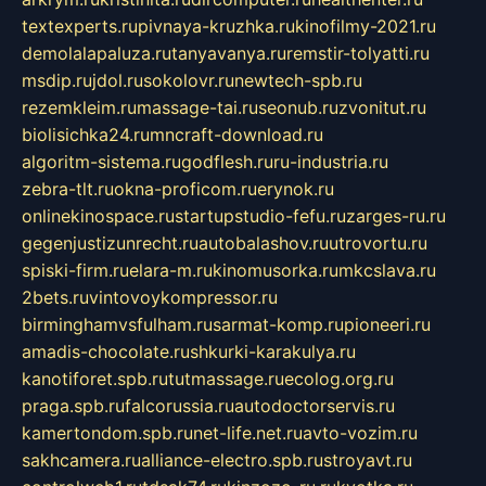
textexperts.ru
pivnaya-kruzhka.ru
kinofilmy-2021.ru
demolalapaluza.ru
tanyavanya.ru
remstir-tolyatti.ru
msdip.ru
jdol.ru
sokolovr.ru
newtech-spb.ru
rezemkleim.ru
massage-tai.ru
seonub.ru
zvonitut.ru
biolisichka24.ru
mncraft-download.ru
algoritm-sistema.ru
godflesh.ru
ru-industria.ru
zebra-tlt.ru
okna-proficom.ru
erynok.ru
onlinekinospace.ru
startupstudio-fefu.ru
zarges-ru.ru
gegenjustizunrecht.ru
autobalashov.ru
utrovortu.ru
spiski-firm.ru
elara-m.ru
kinomusorka.ru
mkcslava.ru
2bets.ru
vintovoykompressor.ru
birminghamvsfulham.ru
sarmat-komp.ru
pioneeri.ru
amadis-chocolate.ru
shkurki-karakulya.ru
kanotiforet.spb.ru
tutmassage.ru
ecolog.org.ru
praga.spb.ru
falcorussia.ru
autodoctorservis.ru
kamertondom.spb.ru
net-life.net.ru
avto-vozim.ru
sakhcamera.ru
alliance-electro.spb.ru
stroyavt.ru