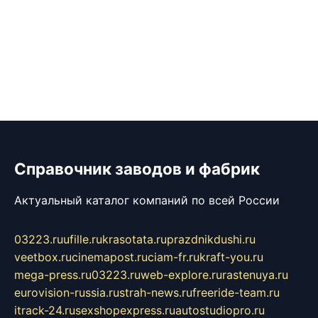
Справочник заводов и фабрик
Актуальный каталог компаний по всей России
03223.ru
ufille.ru
krasotata.ru
prazdnikdushi.ru
veetbox.ru
cinemapost.ru
ciam-fr.ru
kraft-you.ru
mega-press.ru
03223.ru
web-explore.ru
rastenuya.ru
eurovision-russia.ru
strah-news.ru
freeride-team.ru
itrack-24.ru
sexshopexpress.ru
autostudiopro.ru