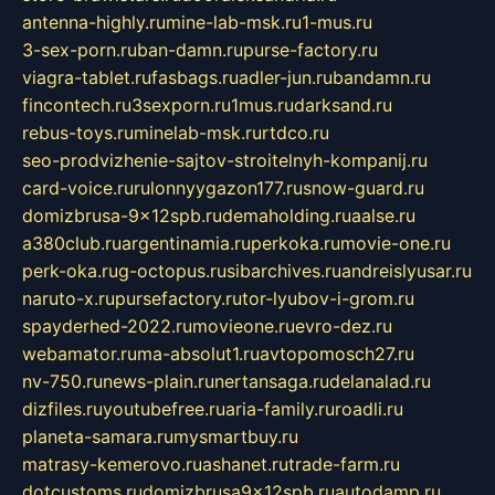
antenna-highly.ru
mine-lab-msk.ru
1-mus.ru
3-sex-porn.ru
ban-damn.ru
purse-factory.ru
viagra-tablet.ru
fasbags.ru
adler-jun.ru
bandamn.ru
fincontech.ru
3sexporn.ru
1mus.ru
darksand.ru
rebus-toys.ru
minelab-msk.ru
rtdco.ru
seo-prodvizhenie-sajtov-stroitelnyh-kompanij.ru
card-voice.ru
rulonnyygazon177.ru
snow-guard.ru
domizbrusa-9x12spb.ru
demaholding.ru
aalse.ru
a380club.ru
argentinamia.ru
perkoka.ru
movie-one.ru
perk-oka.ru
g-octopus.ru
sibarchives.ru
andreislyusar.ru
naruto-x.ru
pursefactory.ru
tor-lyubov-i-grom.ru
spayderhed-2022.ru
movieone.ru
evro-dez.ru
webamator.ru
ma-absolut1.ru
avtopomosch27.ru
nv-750.ru
news-plain.ru
nertansaga.ru
delanalad.ru
dizfiles.ru
youtubefree.ru
aria-family.ru
roadli.ru
planeta-samara.ru
mysmartbuy.ru
matrasy-kemerovo.ru
ashanet.ru
trade-farm.ru
dotcustoms.ru
domizbrusa9x12spb.ru
autodamp.ru