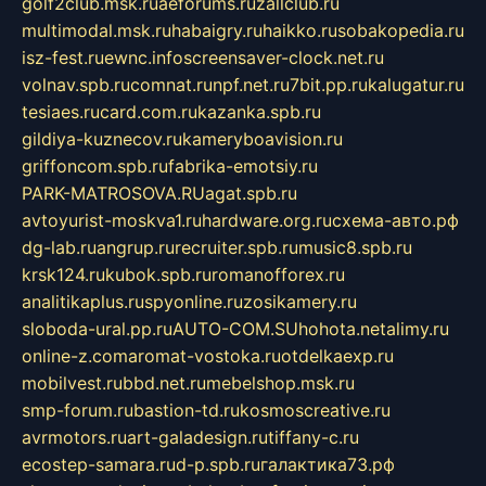
golf2club.msk.ru
aeforums.ru
zallclub.ru
multimodal.msk.ru
habaigry.ru
haikko.ru
sobakopedia.ru
isz-fest.ru
ewnc.info
screensaver-clock.net.ru
volnav.spb.ru
comnat.ru
npf.net.ru
7bit.pp.ru
kalugatur.ru
tesiaes.ru
card.com.ru
kazanka.spb.ru
gildiya-kuznecov.ru
kameryboavision.ru
griffoncom.spb.ru
fabrika-emotsiy.ru
PARK-MATROSOVA.RU
agat.spb.ru
avtoyurist-moskva1.ru
hardware.org.ru
схема-авто.рф
dg-lab.ru
angrup.ru
recruiter.spb.ru
music8.spb.ru
krsk124.ru
kubok.spb.ru
romanofforex.ru
analitikaplus.ru
spyonline.ru
zosikamery.ru
sloboda-ural.pp.ru
AUTO-COM.SU
hohota.net
alimy.ru
online-z.com
aromat-vostoka.ru
otdelkaexp.ru
mobilvest.ru
bbd.net.ru
mebelshop.msk.ru
smp-forum.ru
bastion-td.ru
kosmoscreative.ru
avrmotors.ru
art-galadesign.ru
tiffany-c.ru
ecostep-samara.ru
d-p.spb.ru
галактика73.рф