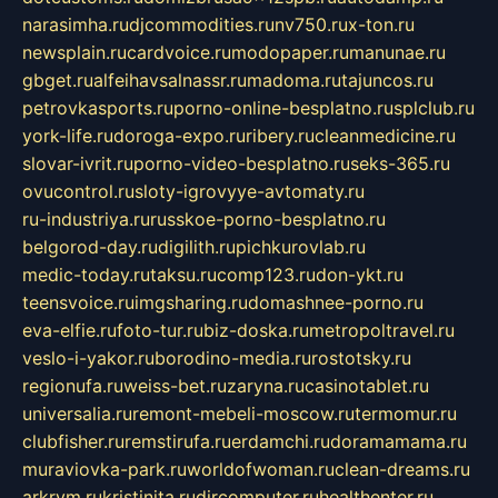
narasimha.ru
djcommodities.ru
nv750.ru
x-ton.ru
newsplain.ru
cardvoice.ru
modopaper.ru
manunae.ru
gbget.ru
alfeihavsalnassr.ru
madoma.ru
tajuncos.ru
petrovkasports.ru
porno-online-besplatno.ru
splclub.ru
york-life.ru
doroga-expo.ru
ribery.ru
cleanmedicine.ru
slovar-ivrit.ru
porno-video-besplatno.ru
seks-365.ru
ovucontrol.ru
sloty-igrovyye-avtomaty.ru
ru-industriya.ru
russkoe-porno-besplatno.ru
belgorod-day.ru
digilith.ru
pichkurovlab.ru
medic-today.ru
taksu.ru
comp123.ru
don-ykt.ru
teensvoice.ru
imgsharing.ru
domashnee-porno.ru
eva-elfie.ru
foto-tur.ru
biz-doska.ru
metropoltravel.ru
veslo-i-yakor.ru
borodino-media.ru
rostotsky.ru
regionufa.ru
weiss-bet.ru
zaryna.ru
casinotablet.ru
universalia.ru
remont-mebeli-moscow.ru
termomur.ru
clubfisher.ru
remstirufa.ru
erdamchi.ru
doramamama.ru
muraviovka-park.ru
worldofwoman.ru
clean-dreams.ru
arkrym.ru
kristinita.ru
dircomputer.ru
healthenter.ru