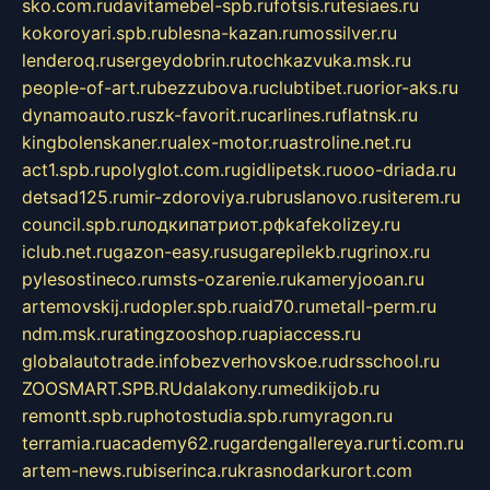
sko.com.ru
davitamebel-spb.ru
fotsis.ru
tesiaes.ru
kokoroyari.spb.ru
blesna-kazan.ru
mossilver.ru
lenderoq.ru
sergeydobrin.ru
tochkazvuka.msk.ru
people-of-art.ru
bezzubova.ru
clubtibet.ru
orior-aks.ru
dynamoauto.ru
szk-favorit.ru
carlines.ru
flatnsk.ru
kingbolenskaner.ru
alex-motor.ru
astroline.net.ru
act1.spb.ru
polyglot.com.ru
gidlipetsk.ru
ooo-driada.ru
detsad125.ru
mir-zdoroviya.ru
bruslanovo.ru
siterem.ru
council.spb.ru
лодкипатриот.рф
kafekolizey.ru
iclub.net.ru
gazon-easy.ru
sugarepilekb.ru
grinox.ru
pylesostineco.ru
msts-ozarenie.ru
kameryjooan.ru
artemovskij.ru
dopler.spb.ru
aid70.ru
metall-perm.ru
ndm.msk.ru
ratingzooshop.ru
apiaccess.ru
globalautotrade.info
bezverhovskoe.ru
drsschool.ru
ZOOSMART.SPB.RU
dalakony.ru
medikijob.ru
remontt.spb.ru
photostudia.spb.ru
myragon.ru
terramia.ru
academy62.ru
gardengallereya.ru
rti.com.ru
artem-news.ru
biserinca.ru
krasnodarkurort.com