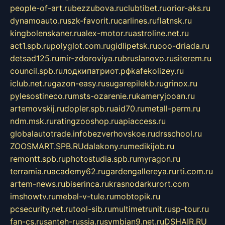
people-of-art.ru
bezzubova.ru
clubtibet.ru
orior-aks.ru
dynamoauto.ru
szk-favorit.ru
carlines.ru
flatnsk.ru
kingbolenskaner.ru
alex-motor.ru
astroline.net.ru
act1.spb.ru
polyglot.com.ru
gidlipetsk.ru
ooo-driada.ru
detsad125.ru
mir-zdoroviya.ru
bruslanovo.ru
siterem.ru
council.spb.ru
лодкипатриот.рф
kafekolizey.ru
iclub.net.ru
gazon-easy.ru
sugarepilekb.ru
grinox.ru
pylesostineco.ru
msts-ozarenie.ru
kameryjooan.ru
artemovskij.ru
dopler.spb.ru
aid70.ru
metall-perm.ru
ndm.msk.ru
ratingzooshop.ru
apiaccess.ru
globalautotrade.info
bezverhovskoe.ru
drsschool.ru
ZOOSMART.SPB.RU
dalakony.ru
medikijob.ru
remontt.spb.ru
photostudia.spb.ru
myragon.ru
terramia.ru
academy62.ru
gardengallereya.ru
rti.com.ru
artem-news.ru
biserinca.ru
krasnodarkurort.com
imshowtv.ru
mebel-v-tule.ru
mobtopik.ru
pcsecurity.net.ru
tool-sib.ru
multimetrunit.ru
sp-tour.ru
fan-cs.ru
santeh-russia.ru
symbian9.net.ru
DSHAIR.RU