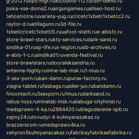
g-2012.ru
ops-mgr.ru
accounts-112.ru
csm-demo.ru
poka-vse-doma2.ru
airgungames.ru
allseo-host.ru
tehosmotre.ru
varieta-yug.ru
cricetc1xbetr1xbetcc2.ru
raytor-d.ru
atillagunn.ru
3d-file.ru
1xbeticricetc1xbetti5.ru
uafoot-statti.ru
e-abis1c.ru
store-brawl-stars.ru
kts-services.ru
dark-sand.ru
sindika-01.ru
sp-life.ru
x-legion.ru
sib-archives.ru
e-abis-1-c.ru
sindika01.ru
venda-festival.ru
store-brawlstars.ru
dooraleksandria.ru
antenna-highly.ru
mine-lab-msk.ru
1-mus.ru
3-sex-porn.ru
ban-damn.ru
purse-factory.ru
viagra-tablet.ru
fasbags.ru
adler-jun.ru
bandamn.ru
fincontech.ru
3sexporn.ru
1mus.ru
darksand.ru
rebus-toys.ru
minelab-msk.ru
alabuga-cityhotel.ru
medsprawo-4-ka.ru
2864420.ru
blagodarenie-spb.ru
zajmy24.ru
tovudyi-4-kuhnyanazakaz.ru
brazzerscom.ru
medsprawo4ka.ru
xehyroo5kuhnyanazakaz.ru
fabrikayfabrikaefabrika.ru