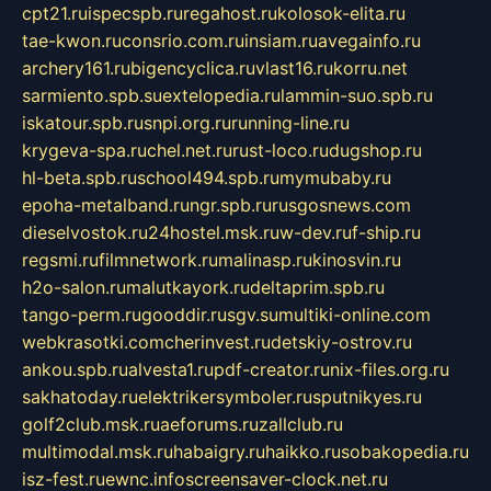
cpt21.ru
ispecspb.ru
regahost.ru
kolosok-elita.ru
tae-kwon.ru
consrio.com.ru
insiam.ru
avegainfo.ru
archery161.ru
bigencyclica.ru
vlast16.ru
korru.net
sarmiento.spb.su
extelopedia.ru
lammin-suo.spb.ru
iskatour.spb.ru
snpi.org.ru
running-line.ru
krygeva-spa.ru
chel.net.ru
rust-loco.ru
dugshop.ru
hl-beta.spb.ru
school494.spb.ru
mymubaby.ru
epoha-metalband.ru
ngr.spb.ru
rusgosnews.com
dieselvostok.ru
24hostel.msk.ru
w-dev.ru
f-ship.ru
regsmi.ru
filmnetwork.ru
malinasp.ru
kinosvin.ru
h2o-salon.ru
malutkayork.ru
deltaprim.spb.ru
tango-perm.ru
gooddir.ru
sgv.su
multiki-online.com
webkrasotki.com
cherinvest.ru
detskiy-ostrov.ru
ankou.spb.ru
alvesta1.ru
pdf-creator.ru
nix-files.org.ru
sakhatoday.ru
elektrikersymboler.ru
sputnikyes.ru
golf2club.msk.ru
aeforums.ru
zallclub.ru
multimodal.msk.ru
habaigry.ru
haikko.ru
sobakopedia.ru
isz-fest.ru
ewnc.info
screensaver-clock.net.ru