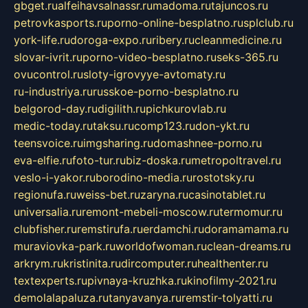
gbget.ru
alfeihavsalnassr.ru
madoma.ru
tajuncos.ru
petrovkasports.ru
porno-online-besplatno.ru
splclub.ru
york-life.ru
doroga-expo.ru
ribery.ru
cleanmedicine.ru
slovar-ivrit.ru
porno-video-besplatno.ru
seks-365.ru
ovucontrol.ru
sloty-igrovyye-avtomaty.ru
ru-industriya.ru
russkoe-porno-besplatno.ru
belgorod-day.ru
digilith.ru
pichkurovlab.ru
medic-today.ru
taksu.ru
comp123.ru
don-ykt.ru
teensvoice.ru
imgsharing.ru
domashnee-porno.ru
eva-elfie.ru
foto-tur.ru
biz-doska.ru
metropoltravel.ru
veslo-i-yakor.ru
borodino-media.ru
rostotsky.ru
regionufa.ru
weiss-bet.ru
zaryna.ru
casinotablet.ru
universalia.ru
remont-mebeli-moscow.ru
termomur.ru
clubfisher.ru
remstirufa.ru
erdamchi.ru
doramamama.ru
muraviovka-park.ru
worldofwoman.ru
clean-dreams.ru
arkrym.ru
kristinita.ru
dircomputer.ru
healthenter.ru
textexperts.ru
pivnaya-kruzhka.ru
kinofilmy-2021.ru
demolalapaluza.ru
tanyavanya.ru
remstir-tolyatti.ru