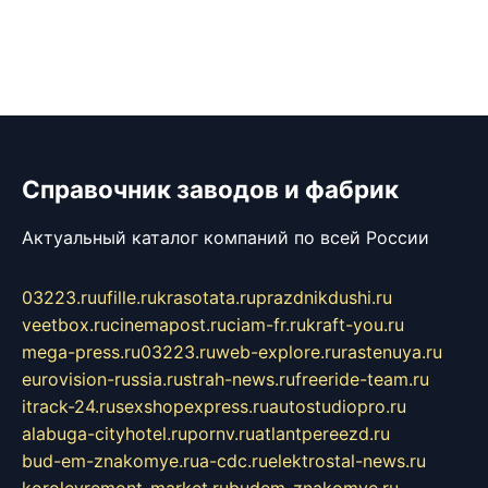
Справочник заводов и фабрик
Актуальный каталог компаний по всей России
03223.ru
ufille.ru
krasotata.ru
prazdnikdushi.ru
veetbox.ru
cinemapost.ru
ciam-fr.ru
kraft-you.ru
mega-press.ru
03223.ru
web-explore.ru
rastenuya.ru
eurovision-russia.ru
strah-news.ru
freeride-team.ru
itrack-24.ru
sexshopexpress.ru
autostudiopro.ru
alabuga-cityhotel.ru
pornv.ru
atlantpereezd.ru
bud-em-znakomye.ru
a-cdc.ru
elektrostal-news.ru
korolevremont-market.ru
budem-znakomye.ru