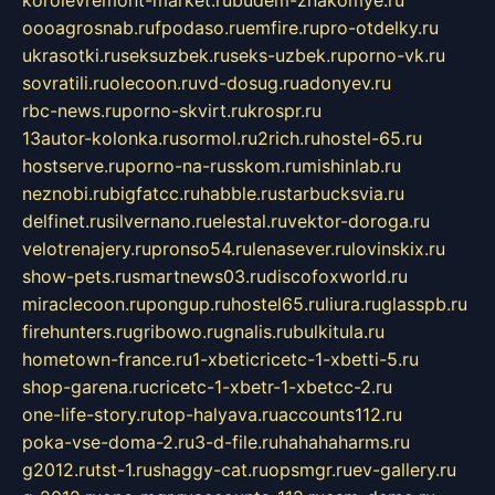
oooagrosnab.ru
fpodaso.ru
emfire.ru
pro-otdelky.ru
ukrasotki.ru
seksuzbek.ru
seks-uzbek.ru
porno-vk.ru
sovratili.ru
olecoon.ru
vd-dosug.ru
adonyev.ru
rbc-news.ru
porno-skvirt.ru
krospr.ru
13autor-kolonka.ru
sormol.ru
2rich.ru
hostel-65.ru
hostserve.ru
porno-na-russkom.ru
mishinlab.ru
neznobi.ru
bigfatcc.ru
habble.ru
starbucksvia.ru
delfinet.ru
silvernano.ru
elestal.ru
vektor-doroga.ru
velotrenajery.ru
pronso54.ru
lenasever.ru
lovinskix.ru
show-pets.ru
smartnews03.ru
discofoxworld.ru
miraclecoon.ru
pongup.ru
hostel65.ru
liura.ru
glasspb.ru
firehunters.ru
gribowo.ru
gnalis.ru
bulkitula.ru
hometown-france.ru
1-xbeticricetc-1-xbetti-5.ru
shop-garena.ru
cricetc-1-xbetr-1-xbetcc-2.ru
one-life-story.ru
top-halyava.ru
accounts112.ru
poka-vse-doma-2.ru
3-d-file.ru
hahahaharms.ru
g2012.ru
tst-1.ru
shaggy-cat.ru
opsmgr.ru
ev-gallery.ru