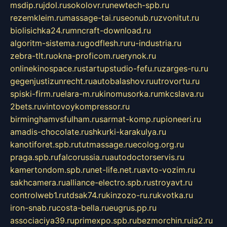
msdip.ru
jdol.ru
sokolovr.ru
newtech-spb.ru
rezemkleim.ru
massage-tai.ru
seonub.ru
zvonitut.ru
biolisichka24.ru
mncraft-download.ru
algoritm-sistema.ru
godflesh.ru
ru-industria.ru
zebra-tlt.ru
okna-proficom.ru
erynok.ru
onlinekinospace.ru
startupstudio-fefu.ru
zarges-ru.ru
gegenjustizunrecht.ru
autobalashov.ru
utrovortu.ru
spiski-firm.ru
elara-m.ru
kinomusorka.ru
mkcslava.ru
2bets.ru
vintovoykompressor.ru
birminghamvsfulham.ru
sarmat-komp.ru
pioneeri.ru
amadis-chocolate.ru
shkurki-karakulya.ru
kanotiforet.spb.ru
tutmassage.ru
ecolog.org.ru
praga.spb.ru
falcorussia.ru
autodoctorservis.ru
kamertondom.spb.ru
net-life.net.ru
avto-vozim.ru
sakhcamera.ru
alliance-electro.spb.ru
stroyavt.ru
controlweb1.ru
tdsak74.ru
kinzozo-ru.ru
kvotka.ru
iron-snab.ru
costa-bella.ru
eugrus.pp.ru
associaciya39.ru
primexpo.spb.ru
bezmorchin.ru
ia2.ru