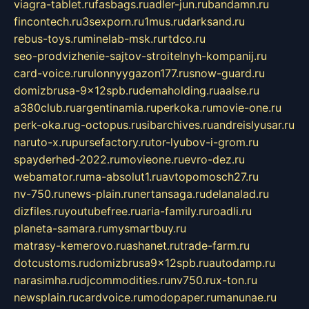
viagra-tablet.ru
fasbags.ru
adler-jun.ru
bandamn.ru
fincontech.ru
3sexporn.ru
1mus.ru
darksand.ru
rebus-toys.ru
minelab-msk.ru
rtdco.ru
seo-prodvizhenie-sajtov-stroitelnyh-kompanij.ru
card-voice.ru
rulonnyygazon177.ru
snow-guard.ru
domizbrusa-9x12spb.ru
demaholding.ru
aalse.ru
a380club.ru
argentinamia.ru
perkoka.ru
movie-one.ru
perk-oka.ru
g-octopus.ru
sibarchives.ru
andreislyusar.ru
naruto-x.ru
pursefactory.ru
tor-lyubov-i-grom.ru
spayderhed-2022.ru
movieone.ru
evro-dez.ru
webamator.ru
ma-absolut1.ru
avtopomosch27.ru
nv-750.ru
news-plain.ru
nertansaga.ru
delanalad.ru
dizfiles.ru
youtubefree.ru
aria-family.ru
roadli.ru
planeta-samara.ru
mysmartbuy.ru
matrasy-kemerovo.ru
ashanet.ru
trade-farm.ru
dotcustoms.ru
domizbrusa9x12spb.ru
autodamp.ru
narasimha.ru
djcommodities.ru
nv750.ru
x-ton.ru
newsplain.ru
cardvoice.ru
modopaper.ru
manunae.ru