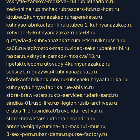
vskrytie-zamkov-moskva-113.ru
biletnadom.ru
zed-online.ru
pimchax.ru
brazzers-hd.ru
z-host.ru
kitubeu2kuhnyanazakaz.ru
naperekate.ru
kuhnyaofabrikaufabrik.ru
kitubeu-2-kuhnyanazakaz.ru
xehyroo-5-kuhnyanazakaz.ru
cs-68.ru
guzywia-4-kuhnyanazakaz.ru
mir-tk.ru
vlknrussia.ru
cs68.ru
vladivostok-map.ru
video-seks.ru
bankaribi.ru
raszar.ru
vskrytie-zamkov-moskva113.ru
lipetsktelecom.ru
tovudyi4kuhnyanazakaz.ru
seksuzb.ru
guzywia4kuhnyanazakaz.ru
fabrikaofabrikaokuhny.ru
kuhnyaekuhnyaafabrika.ru
kuhnyaykuhnyayfabrika.ru
e-abis1c.ru
store-brawl-stars.ru
kts-services.ru
dark-sand.ru
sindika-01.ru
sp-life.ru
x-legion.ru
sib-archives.ru
e-abis-1-c.ru
sindika01.ru
venda-festival.ru
store-brawlstars.ru
dooraleksandria.ru
antenna-highly.ru
mine-lab-msk.ru
1-mus.ru
3-sex-porn.ru
ban-damn.ru
purse-factory.ru