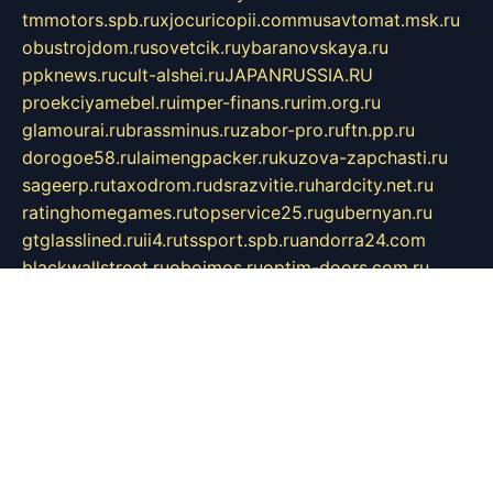
tmmotors.spb.ru
xjocuricopii.com
musavtomat.msk.ru
obustrojdom.ru
sovetcik.ru
ybaranovskaya.ru
ppknews.ru
cult-alshei.ru
JAPANRUSSIA.RU
proekciyamebel.ru
imper-finans.ru
rim.org.ru
glamourai.ru
brassminus.ru
zabor-pro.ru
ftn.pp.ru
dorogoe58.ru
laimengpacker.ru
kuzova-zapchasti.ru
sageerp.ru
taxodrom.ru
dsrazvitie.ru
hardcity.net.ru
ratinghomegames.ru
topservice25.ru
gubernyan.ru
gtglasslined.ru
ii4.ru
tssport.spb.ru
andorra24.com
blackwallstreet.ru
oboimos.ru
optim-doors.com.ru
ikuch.ru
nycr.org.ru
npa21.ru
vremya-ch.spb.ru
desert000.ru
ivtorgi.ru
ifiori.ru
catalog-statei.ru
dcv.org.ru
spetsmaster174.ru
ipkameryhiseeu.ru
dum26.ru
ruspol.spb.ru
fr-opendp.ru
kam-solnyshko.ru
cheyenne-arapaho.ru
sevzapmetal.spb.ru
ted-lapidus.spb.ru
parasite-eliminator.ru
sigma-complete.ru
modernworld.ru
dama-moda.ru
eholot-group.ru
sk-nvkz.ru
DRONGOLD.RU