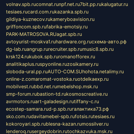
volnav.spb.ru
comnat.ru
npf.net.ru
7bit.pp.ru
kalugatur.ru
tesiaes.ru
card.com.ru
kazanka.spb.ru
gildiya-kuznecov.ru
kameryboavision.ru
griffoncom.spb.ru
fabrika-emotsiy.ru
PARK-MATROSOVA.RU
agat.spb.ru
avtoyurist-moskva1.ru
hardware.org.ru
схема-авто.рф
dg-lab.ru
angrup.ru
recruiter.spb.ru
music8.spb.ru
krsk124.ru
kubok.spb.ru
romanofforex.ru
analitikaplus.ru
spyonline.ru
zosikamery.ru
sloboda-ural.pp.ru
AUTO-COM.SU
hohota.net
alimy.ru
online-z.com
aromat-vostoka.ru
otdelkaexp.ru
mobilvest.ru
bbd.net.ru
mebelshop.msk.ru
smp-forum.ru
bastion-td.ru
kosmoscreative.ru
avrmotors.ru
art-galadesign.ru
tiffany-c.ru
ecostep-samara.ru
d-p.spb.ru
галактика73.рф
sko.com.ru
davitamebel-spb.ru
fotsis.ru
tesiaes.ru
kokoroyari.spb.ru
blesna-kazan.ru
mossilver.ru
lenderoq.ru
sergeydobrin.ru
tochkazvuka.msk.ru