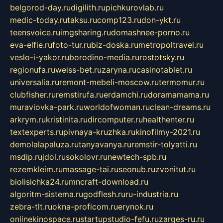
belgorod-day.ru
digilith.ru
pichkurovlab.ru
medic-today.ru
taksu.ru
comp123.ru
don-ykt.ru
teensvoice.ru
imgsharing.ru
domashnee-porno.ru
eva-elfie.ru
foto-tur.ru
biz-doska.ru
metropoltravel.ru
veslo-i-yakor.ru
borodino-media.ru
rostotsky.ru
regionufa.ru
weiss-bet.ru
zaryna.ru
casinotablet.ru
universalia.ru
remont-mebeli-moscow.ru
termomur.ru
clubfisher.ru
remstirufa.ru
erdamchi.ru
doramamama.ru
muraviovka-park.ru
worldofwoman.ru
clean-dreams.ru
arkrym.ru
kristinita.ru
dircomputer.ru
healthenter.ru
textexperts.ru
pivnaya-kruzhka.ru
kinofilmy-2021.ru
demolalapaluza.ru
tanyavanya.ru
remstir-tolyatti.ru
msdip.ru
jdol.ru
sokolovr.ru
newtech-spb.ru
rezemkleim.ru
massage-tai.ru
seonub.ru
zvonitut.ru
biolisichka24.ru
mncraft-download.ru
algoritm-sistema.ru
godflesh.ru
ru-industria.ru
zebra-tlt.ru
okna-proficom.ru
erynok.ru
onlinekinospace.ru
startupstudio-fefu.ru
zarges-ru.ru