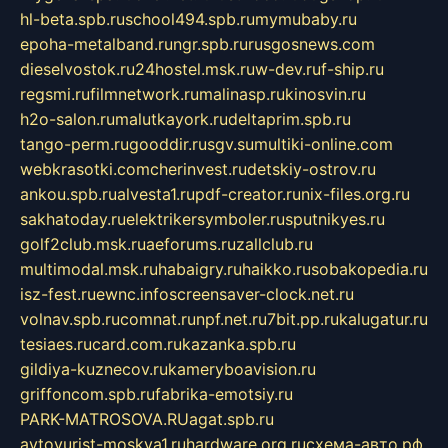
hl-beta.spb.ru
school494.spb.ru
mymubaby.ru
epoha-metalband.ru
ngr.spb.ru
rusgosnews.com
dieselvostok.ru
24hostel.msk.ru
w-dev.ru
f-ship.ru
regsmi.ru
filmnetwork.ru
malinasp.ru
kinosvin.ru
h2o-salon.ru
malutkayork.ru
deltaprim.spb.ru
tango-perm.ru
gooddir.ru
sgv.su
multiki-online.com
webkrasotki.com
cherinvest.ru
detskiy-ostrov.ru
ankou.spb.ru
alvesta1.ru
pdf-creator.ru
nix-files.org.ru
sakhatoday.ru
elektrikersymboler.ru
sputnikyes.ru
golf2club.msk.ru
aeforums.ru
zallclub.ru
multimodal.msk.ru
habaigry.ru
haikko.ru
sobakopedia.ru
isz-fest.ru
ewnc.info
screensaver-clock.net.ru
volnav.spb.ru
comnat.ru
npf.net.ru
7bit.pp.ru
kalugatur.ru
tesiaes.ru
card.com.ru
kazanka.spb.ru
gildiya-kuznecov.ru
kameryboavision.ru
griffoncom.spb.ru
fabrika-emotsiy.ru
PARK-MATROSOVA.RU
agat.spb.ru
avtoyurist-moskva1.ru
hardware.org.ru
схема-авто.рф