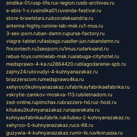
sindika-01.ru
sp-life.ru
x-legion.ru
sib-archives.ru
e-abis-1-c.ru
sindika01.ru
venda-festival.ru
store-brawlstars.ru
dooraleksandria.ru
antenna-highly.ru
mine-lab-msk.ru
1-mus.ru
3-sex-porn.ru
ban-damn.ru
purse-factory.ru
viagra-tablet.ru
fasbags.ru
adler-jun.ru
bandamn.ru
fincontech.ru
3sexporn.ru
1mus.ru
darksand.ru
rebus-toys.ru
minelab-msk.ru
alabuga-cityhotel.ru
medsprawo-4-ka.ru
2864420.ru
blagodarenie-spb.ru
zajmy24.ru
tovudyi-4-kuhnyanazakaz.ru
brazzerscom.ru
medsprawo4ka.ru
xehyroo5kuhnyanazakaz.ru
fabrikayfabrikaefabrika.ru
vskrytie-zamkov-moskva-113.ru
biletnadom.ru
zed-online.ru
pimchax.ru
brazzers-hd.ru
z-host.ru
kitubeu2kuhnyanazakaz.ru
naperekate.ru
kuhnyaofabrikaufabrik.ru
kitubeu-2-kuhnyanazakaz.ru
xehyroo-5-kuhnyanazakaz.ru
cs-68.ru
guzywia-4-kuhnyanazakaz.ru
mir-tk.ru
vlknrussia.ru