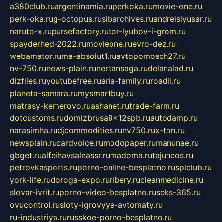
a380club.ru
argentinamia.ru
perkoka.ru
movie-one.ru
perk-oka.ru
g-octopus.ru
sibarchives.ru
andreislyusar.ru
naruto-x.ru
pursefactory.ru
tor-lyubov-i-grom.ru
spayderhed-2022.ru
movieone.ru
evro-dez.ru
webamator.ru
ma-absolut1.ru
avtopomosch27.ru
nv-750.ru
news-plain.ru
nertansaga.ru
delanalad.ru
dizfiles.ru
youtubefree.ru
aria-family.ru
roadli.ru
planeta-samara.ru
mysmartbuy.ru
matrasy-kemerovo.ru
ashanet.ru
trade-farm.ru
dotcustoms.ru
domizbrusa9x12spb.ru
autodamp.ru
narasimha.ru
djcommodities.ru
nv750.ru
x-ton.ru
newsplain.ru
cardvoice.ru
modopaper.ru
manunae.ru
gbget.ru
alfeihavsalnassr.ru
madoma.ru
tajuncos.ru
petrovkasports.ru
porno-online-besplatno.ru
splclub.ru
york-life.ru
doroga-expo.ru
ribery.ru
cleanmedicine.ru
slovar-ivrit.ru
porno-video-besplatno.ru
seks-365.ru
ovucontrol.ru
sloty-igrovyye-avtomaty.ru
ru-industriya.ru
russkoe-porno-besplatno.ru