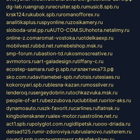
dg-lab.ru
angrup.ru
recruiter.spb.ru
music8.spb.ru
krsk124.ru
kubok.spb.ru
romanofforex.ru
analitikaplus.ru
spyonline.ru
zosikamery.ru
sloboda-ural.pp.ru
AUTO-COM.SU
hohota.net
alimy.ru
online-z.com
aromat-vostoka.ru
otdelkaexp.ru
mobilvest.ru
bbd.net.ru
mebelshop.msk.ru
smp-forum.ru
bastion-td.ru
kosmoscreative.ru
avrmotors.ru
art-galadesign.ru
tiffany-c.ru
ecostep-samara.ru
d-p.spb.ru
галактика73.рф
sko.com.ru
davitamebel-spb.ru
fotsis.ru
tesiaes.ru
kokoroyari.spb.ru
blesna-kazan.ru
mossilver.ru
lenderoq.ru
sergeydobrin.ru
tochkazvuka.msk.ru
people-of-art.ru
bezzubova.ru
clubtibet.ru
orior-aks.ru
dynamoauto.ru
szk-favorit.ru
carlines.ru
flatnsk.ru
kingbolenskaner.ru
alex-motor.ru
astroline.net.ru
act1.spb.ru
polyglot.com.ru
gidlipetsk.ru
ooo-driada.ru
detsad125.ru
mir-zdoroviya.ru
bruslanovo.ru
siterem.ru
council.spb.ru
лодкипатриот.рф
kafekolizey.ru