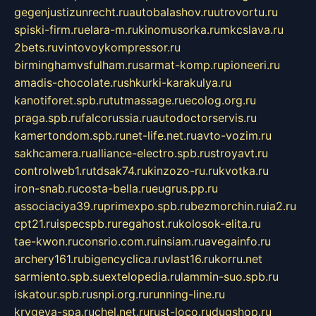
gegenjustizunrecht.ru
autobalashov.ru
utrovortu.ru
spiski-firm.ru
elara-m.ru
kinomusorka.ru
mkcslava.ru
2bets.ru
vintovoykompressor.ru
birminghamvsfulham.ru
sarmat-komp.ru
pioneeri.ru
amadis-chocolate.ru
shkurki-karakulya.ru
kanotiforet.spb.ru
tutmassage.ru
ecolog.org.ru
praga.spb.ru
falcorussia.ru
autodoctorservis.ru
kamertondom.spb.ru
net-life.net.ru
avto-vozim.ru
sakhcamera.ru
alliance-electro.spb.ru
stroyavt.ru
controlweb1.ru
tdsak74.ru
kinzozo-ru.ru
kvotka.ru
iron-snab.ru
costa-bella.ru
eugrus.pp.ru
associaciya39.ru
primexpo.spb.ru
bezmorchin.ru
ia2.ru
cpt21.ru
ispecspb.ru
regahost.ru
kolosok-elita.ru
tae-kwon.ru
consrio.com.ru
insiam.ru
avegainfo.ru
archery161.ru
bigencyclica.ru
vlast16.ru
korru.net
sarmiento.spb.su
extelopedia.ru
lammin-suo.spb.ru
iskatour.spb.ru
snpi.org.ru
running-line.ru
krygeva-spa.ru
chel.net.ru
rust-loco.ru
dugshop.ru