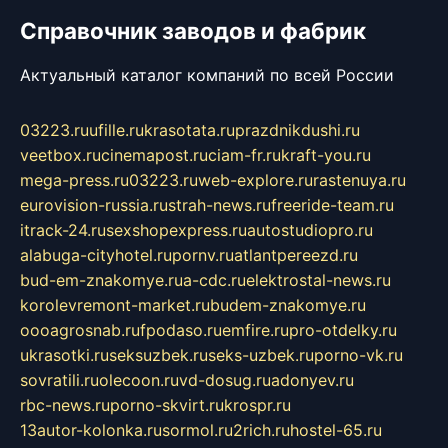
Справочник заводов и фабрик
Актуальный каталог компаний по всей России
03223.ru
ufille.ru
krasotata.ru
prazdnikdushi.ru
veetbox.ru
cinemapost.ru
ciam-fr.ru
kraft-you.ru
mega-press.ru
03223.ru
web-explore.ru
rastenuya.ru
eurovision-russia.ru
strah-news.ru
freeride-team.ru
itrack-24.ru
sexshopexpress.ru
autostudiopro.ru
alabuga-cityhotel.ru
pornv.ru
atlantpereezd.ru
bud-em-znakomye.ru
a-cdc.ru
elektrostal-news.ru
korolevremont-market.ru
budem-znakomye.ru
oooagrosnab.ru
fpodaso.ru
emfire.ru
pro-otdelky.ru
ukrasotki.ru
seksuzbek.ru
seks-uzbek.ru
porno-vk.ru
sovratili.ru
olecoon.ru
vd-dosug.ru
adonyev.ru
rbc-news.ru
porno-skvirt.ru
krospr.ru
13autor-kolonka.ru
sormol.ru
2rich.ru
hostel-65.ru