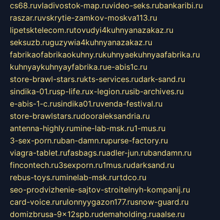
cs68.ru
vladivostok-map.ru
video-seks.ru
bankaribi.ru
raszar.ru
vskrytie-zamkov-moskva113.ru
lipetsktelecom.ru
tovudyi4kuhnyanazakaz.ru
seksuzb.ru
guzywia4kuhnyanazakaz.ru
fabrikaofabrikaokuhny.ru
kuhnyaekuhnyaafabrika.ru
kuhnyaykuhnyayfabrika.ru
e-abis1c.ru
store-brawl-stars.ru
kts-services.ru
dark-sand.ru
sindika-01.ru
sp-life.ru
x-legion.ru
sib-archives.ru
e-abis-1-c.ru
sindika01.ru
venda-festival.ru
store-brawlstars.ru
dooraleksandria.ru
antenna-highly.ru
mine-lab-msk.ru
1-mus.ru
3-sex-porn.ru
ban-damn.ru
purse-factory.ru
viagra-tablet.ru
fasbags.ru
adler-jun.ru
bandamn.ru
fincontech.ru
3sexporn.ru
1mus.ru
darksand.ru
rebus-toys.ru
minelab-msk.ru
rtdco.ru
seo-prodvizhenie-sajtov-stroitelnyh-kompanij.ru
card-voice.ru
rulonnyygazon177.ru
snow-guard.ru
domizbrusa-9x12spb.ru
demaholding.ru
aalse.ru