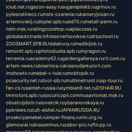
iclub.net.ru
gazon-easy.ru
sugarepilekb.ru
grinox.ru
pylesostineco.ru
msts-ozarenie.ru
kameryjooan.ru
artemovskij.ru
dopler.spb.ru
aid70.ru
metall-perm.ru
ndm.msk.ru
ratingzooshop.ru
apiaccess.ru
globalautotrade.info
bezverhovskoe.ru
drsschool.ru
ZOOSMART.SPB.RU
dalakony.ru
medikijob.ru
remontt.spb.ru
photostudia.spb.ru
myragon.ru
terramia.ru
academy62.ru
gardengallereya.ru
rti.com.ru
artem-news.ru
biserinca.ru
krasnodarkurort.com
imshowtv.ru
mebel-v-tule.ru
mobtopik.ru
pcsecurity.net.ru
tool-sib.ru
multimetrunit.ru
sp-tour.ru
fan-cs.ru
santeh-russia.ru
symbian9.net.ru
DSHAIR.RU
tmmotors.spb.ru
xjocuricopii.com
musavtomat.msk.ru
obustrojdom.ru
sovetcik.ru
ybaranovskaya.ru
ppknews.ru
cult-alshei.ru
JAPANRUSSIA.RU
proekciyamebel.ru
imper-finans.ru
rim.org.ru
glamourai.ru
brassminus.ru
zabor-pro.ru
ftn.pp.ru