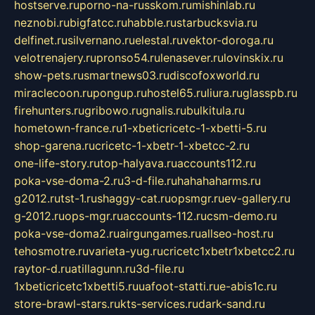
hostserve.ru
porno-na-russkom.ru
mishinlab.ru
neznobi.ru
bigfatcc.ru
habble.ru
starbucksvia.ru
delfinet.ru
silvernano.ru
elestal.ru
vektor-doroga.ru
velotrenajery.ru
pronso54.ru
lenasever.ru
lovinskix.ru
show-pets.ru
smartnews03.ru
discofoxworld.ru
miraclecoon.ru
pongup.ru
hostel65.ru
liura.ru
glasspb.ru
firehunters.ru
gribowo.ru
gnalis.ru
bulkitula.ru
hometown-france.ru
1-xbeticricetc-1-xbetti-5.ru
shop-garena.ru
cricetc-1-xbetr-1-xbetcc-2.ru
one-life-story.ru
top-halyava.ru
accounts112.ru
poka-vse-doma-2.ru
3-d-file.ru
hahahaharms.ru
g2012.ru
tst-1.ru
shaggy-cat.ru
opsmgr.ru
ev-gallery.ru
g-2012.ru
ops-mgr.ru
accounts-112.ru
csm-demo.ru
poka-vse-doma2.ru
airgungames.ru
allseo-host.ru
tehosmotre.ru
varieta-yug.ru
cricetc1xbetr1xbetcc2.ru
raytor-d.ru
atillagunn.ru
3d-file.ru
1xbeticricetc1xbetti5.ru
uafoot-statti.ru
e-abis1c.ru
store-brawl-stars.ru
kts-services.ru
dark-sand.ru