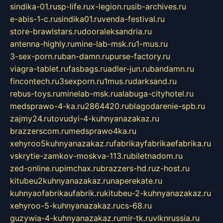
sindika-01.ru
sp-life.ru
x-legion.ru
sib-archives.ru
e-abis-1-c.ru
sindika01.ru
venda-festival.ru
store-brawlstars.ru
dooraleksandria.ru
antenna-highly.ru
mine-lab-msk.ru
1-mus.ru
3-sex-porn.ru
ban-damn.ru
purse-factory.ru
viagra-tablet.ru
fasbags.ru
adler-jun.ru
bandamn.ru
fincontech.ru
3sexporn.ru
1mus.ru
darksand.ru
rebus-toys.ru
minelab-msk.ru
alabuga-cityhotel.ru
medsprawo-4-ka.ru
2864420.ru
blagodarenie-spb.ru
zajmy24.ru
tovudyi-4-kuhnyanazakaz.ru
brazzerscom.ru
medsprawo4ka.ru
xehyroo5kuhnyanazakaz.ru
fabrikayfabrikaefabrika.ru
vskrytie-zamkov-moskva-113.ru
biletnadom.ru
zed-online.ru
pimchax.ru
brazzers-hd.ru
z-host.ru
kitubeu2kuhnyanazakaz.ru
naperekate.ru
kuhnyaofabrikaufabrik.ru
kitubeu-2-kuhnyanazakaz.ru
xehyroo-5-kuhnyanazakaz.ru
cs-68.ru
guzywia-4-kuhnyanazakaz.ru
mir-tk.ru
vlknrussia.ru