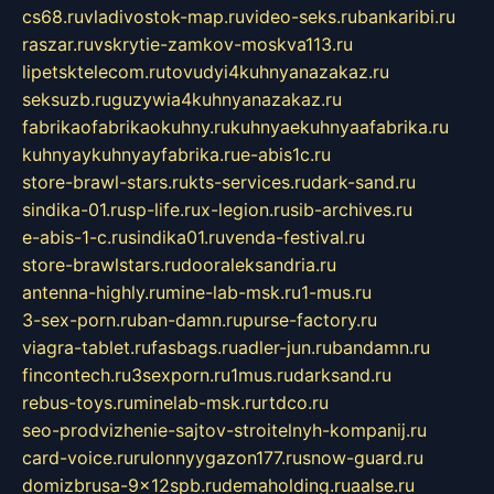
cs68.ru
vladivostok-map.ru
video-seks.ru
bankaribi.ru
raszar.ru
vskrytie-zamkov-moskva113.ru
lipetsktelecom.ru
tovudyi4kuhnyanazakaz.ru
seksuzb.ru
guzywia4kuhnyanazakaz.ru
fabrikaofabrikaokuhny.ru
kuhnyaekuhnyaafabrika.ru
kuhnyaykuhnyayfabrika.ru
e-abis1c.ru
store-brawl-stars.ru
kts-services.ru
dark-sand.ru
sindika-01.ru
sp-life.ru
x-legion.ru
sib-archives.ru
e-abis-1-c.ru
sindika01.ru
venda-festival.ru
store-brawlstars.ru
dooraleksandria.ru
antenna-highly.ru
mine-lab-msk.ru
1-mus.ru
3-sex-porn.ru
ban-damn.ru
purse-factory.ru
viagra-tablet.ru
fasbags.ru
adler-jun.ru
bandamn.ru
fincontech.ru
3sexporn.ru
1mus.ru
darksand.ru
rebus-toys.ru
minelab-msk.ru
rtdco.ru
seo-prodvizhenie-sajtov-stroitelnyh-kompanij.ru
card-voice.ru
rulonnyygazon177.ru
snow-guard.ru
domizbrusa-9x12spb.ru
demaholding.ru
aalse.ru