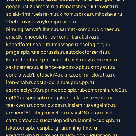
gegenjustizunrecht.ru
autobalashov.ru
utrovortu.ru
spiski-firm.ru
elara-m.ru
kinomusorka.ru
mkcslava.ru
2bets.ru
vintovoykompressor.ru
birminghamvsfulham.ru
sarmat-komp.ru
pioneeri.ru
amadis-chocolate.ru
shkurki-karakulya.ru
kanotiforet.spb.ru
tutmassage.ru
ecolog.org.ru
praga.spb.ru
falcorussia.ru
autodoctorservis.ru
kamertondom.spb.ru
net-life.net.ru
avto-vozim.ru
sakhcamera.ru
alliance-electro.spb.ru
stroyavt.ru
controlweb1.ru
tdsak74.ru
kinzozo-ru.ru
kvotka.ru
iron-snab.ru
costa-bella.ru
eugrus.pp.ru
associaciya39.ru
primexpo.spb.ru
bezmorchin.ru
ia2.ru
cpt21.ru
ispecspb.ru
regahost.ru
kolosok-elita.ru
tae-kwon.ru
consrio.com.ru
insiam.ru
avegainfo.ru
archery161.ru
bigencyclica.ru
vlast16.ru
korru.net
sarmiento.spb.su
extelopedia.ru
lammin-suo.spb.ru
iskatour.spb.ru
snpi.org.ru
running-line.ru
krygeva-spa.ru
chel.net.ru
rust-loco.ru
dugshop.ru