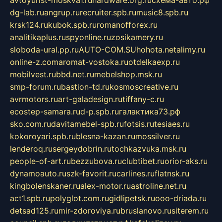
avtoyurist-moskva1.ru
hardware.org.ru
схема-авто.рф
dg-lab.ru
angrup.ru
recruiter.spb.ru
music8.spb.ru
krsk124.ru
kubok.spb.ru
romanofforex.ru
analitikaplus.ru
spyonline.ru
zosikamery.ru
sloboda-ural.pp.ru
AUTO-COM.SU
hohota.net
alimy.ru
online-z.com
aromat-vostoka.ru
otdelkaexp.ru
mobilvest.ru
bbd.net.ru
mebelshop.msk.ru
smp-forum.ru
bastion-td.ru
kosmoscreative.ru
avrmotors.ru
art-galadesign.ru
tiffany-c.ru
ecostep-samara.ru
d-p.spb.ru
галактика73.рф
sko.com.ru
davitamebel-spb.ru
fotsis.ru
tesiaes.ru
kokoroyari.spb.ru
blesna-kazan.ru
mossilver.ru
lenderoq.ru
sergeydobrin.ru
tochkazvuka.msk.ru
people-of-art.ru
bezzubova.ru
clubtibet.ru
orior-aks.ru
dynamoauto.ru
szk-favorit.ru
carlines.ru
flatnsk.ru
kingbolenskaner.ru
alex-motor.ru
astroline.net.ru
act1.spb.ru
polyglot.com.ru
gidlipetsk.ru
ooo-driada.ru
detsad125.ru
mir-zdoroviya.ru
bruslanovo.ru
siterem.ru