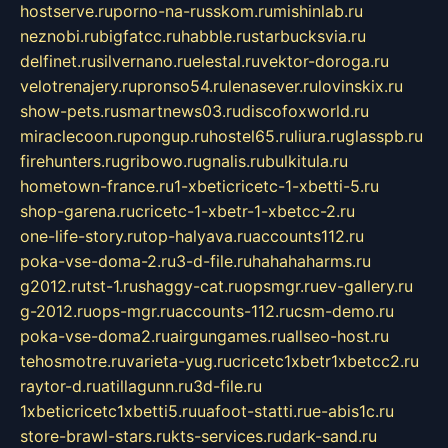
hostserve.ru
porno-na-russkom.ru
mishinlab.ru
neznobi.ru
bigfatcc.ru
habble.ru
starbucksvia.ru
delfinet.ru
silvernano.ru
elestal.ru
vektor-doroga.ru
velotrenajery.ru
pronso54.ru
lenasever.ru
lovinskix.ru
show-pets.ru
smartnews03.ru
discofoxworld.ru
miraclecoon.ru
pongup.ru
hostel65.ru
liura.ru
glasspb.ru
firehunters.ru
gribowo.ru
gnalis.ru
bulkitula.ru
hometown-france.ru
1-xbeticricetc-1-xbetti-5.ru
shop-garena.ru
cricetc-1-xbetr-1-xbetcc-2.ru
one-life-story.ru
top-halyava.ru
accounts112.ru
poka-vse-doma-2.ru
3-d-file.ru
hahahaharms.ru
g2012.ru
tst-1.ru
shaggy-cat.ru
opsmgr.ru
ev-gallery.ru
g-2012.ru
ops-mgr.ru
accounts-112.ru
csm-demo.ru
poka-vse-doma2.ru
airgungames.ru
allseo-host.ru
tehosmotre.ru
varieta-yug.ru
cricetc1xbetr1xbetcc2.ru
raytor-d.ru
atillagunn.ru
3d-file.ru
1xbeticricetc1xbetti5.ru
uafoot-statti.ru
e-abis1c.ru
store-brawl-stars.ru
kts-services.ru
dark-sand.ru