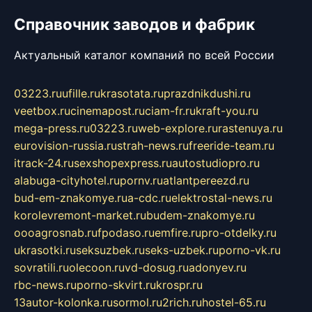
Справочник заводов и фабрик
Актуальный каталог компаний по всей России
03223.ru
ufille.ru
krasotata.ru
prazdnikdushi.ru
veetbox.ru
cinemapost.ru
ciam-fr.ru
kraft-you.ru
mega-press.ru
03223.ru
web-explore.ru
rastenuya.ru
eurovision-russia.ru
strah-news.ru
freeride-team.ru
itrack-24.ru
sexshopexpress.ru
autostudiopro.ru
alabuga-cityhotel.ru
pornv.ru
atlantpereezd.ru
bud-em-znakomye.ru
a-cdc.ru
elektrostal-news.ru
korolevremont-market.ru
budem-znakomye.ru
oooagrosnab.ru
fpodaso.ru
emfire.ru
pro-otdelky.ru
ukrasotki.ru
seksuzbek.ru
seks-uzbek.ru
porno-vk.ru
sovratili.ru
olecoon.ru
vd-dosug.ru
adonyev.ru
rbc-news.ru
porno-skvirt.ru
krospr.ru
13autor-kolonka.ru
sormol.ru
2rich.ru
hostel-65.ru