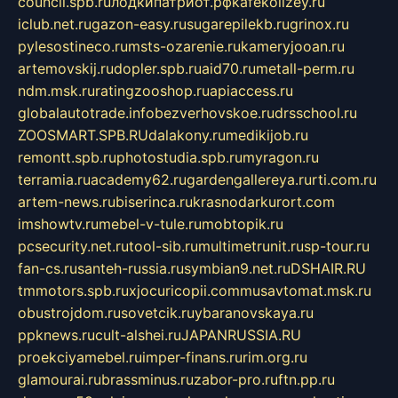
council.spb.ru
лодкипатриот.рф
kafekolizey.ru
iclub.net.ru
gazon-easy.ru
sugarepilekb.ru
grinox.ru
pylesostineco.ru
msts-ozarenie.ru
kameryjooan.ru
artemovskij.ru
dopler.spb.ru
aid70.ru
metall-perm.ru
ndm.msk.ru
ratingzooshop.ru
apiaccess.ru
globalautotrade.info
bezverhovskoe.ru
drsschool.ru
ZOOSMART.SPB.RU
dalakony.ru
medikijob.ru
remontt.spb.ru
photostudia.spb.ru
myragon.ru
terramia.ru
academy62.ru
gardengallereya.ru
rti.com.ru
artem-news.ru
biserinca.ru
krasnodarkurort.com
imshowtv.ru
mebel-v-tule.ru
mobtopik.ru
pcsecurity.net.ru
tool-sib.ru
multimetrunit.ru
sp-tour.ru
fan-cs.ru
santeh-russia.ru
symbian9.net.ru
DSHAIR.RU
tmmotors.spb.ru
xjocuricopii.com
musavtomat.msk.ru
obustrojdom.ru
sovetcik.ru
ybaranovskaya.ru
ppknews.ru
cult-alshei.ru
JAPANRUSSIA.RU
proekciyamebel.ru
imper-finans.ru
rim.org.ru
glamourai.ru
brassminus.ru
zabor-pro.ru
ftn.pp.ru