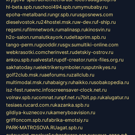
hl-beta.spb.ru
school494.spb.ru
mymubaby.ru
epoha-metalband.ru
ngr.spb.ru
rusgosnews.com
dieselvostok.ru
24hostel.msk.ru
w-dev.ru
f-ship.ru
regsmi.ru
filmnetwork.ru
malinasp.ru
kinosvin.ru
h2o-salon.ru
malutkayork.ru
deltaprim.spb.ru
tango-perm.ru
gooddir.ru
sgv.su
multiki-online.com
webkrasotki.com
cherinvest.ru
detskiy-ostrov.ru
ankou.spb.ru
alvesta1.ru
pdf-creator.ru
nix-files.org.ru
sakhatoday.ru
elektrikersymboler.ru
sputnikyes.ru
golf2club.msk.ru
aeforums.ru
zallclub.ru
multimodal.msk.ru
habaigry.ru
haikko.ru
sobakopedia.ru
isz-fest.ru
ewnc.info
screensaver-clock.net.ru
volnav.spb.ru
comnat.ru
npf.net.ru
7bit.pp.ru
kalugatur.ru
tesiaes.ru
card.com.ru
kazanka.spb.ru
gildiya-kuznecov.ru
kameryboavision.ru
griffoncom.spb.ru
fabrika-emotsiy.ru
PARK-MATROSOVA.RU
agat.spb.ru