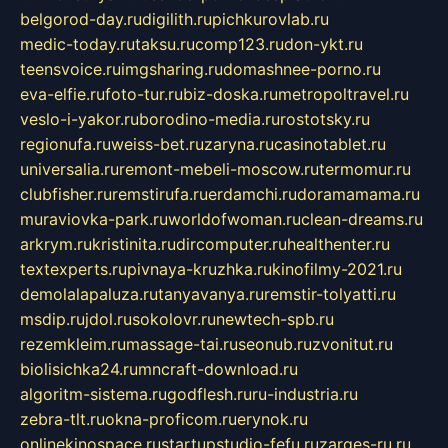
belgorod-day.ru
digilith.ru
pichkurovlab.ru
medic-today.ru
taksu.ru
comp123.ru
don-ykt.ru
teensvoice.ru
imgsharing.ru
domashnee-porno.ru
eva-elfie.ru
foto-tur.ru
biz-doska.ru
metropoltravel.ru
veslo-i-yakor.ru
borodino-media.ru
rostotsky.ru
regionufa.ru
weiss-bet.ru
zaryna.ru
casinotablet.ru
universalia.ru
remont-mebeli-moscow.ru
termomur.ru
clubfisher.ru
remstirufa.ru
erdamchi.ru
doramamama.ru
muraviovka-park.ru
worldofwoman.ru
clean-dreams.ru
arkrym.ru
kristinita.ru
dircomputer.ru
healthenter.ru
textexperts.ru
pivnaya-kruzhka.ru
kinofilmy-2021.ru
demolalapaluza.ru
tanyavanya.ru
remstir-tolyatti.ru
msdip.ru
jdol.ru
sokolovr.ru
newtech-spb.ru
rezemkleim.ru
massage-tai.ru
seonub.ru
zvonitut.ru
biolisichka24.ru
mncraft-download.ru
algoritm-sistema.ru
godflesh.ru
ru-industria.ru
zebra-tlt.ru
okna-proficom.ru
erynok.ru
onlinekinospace.ru
startupstudio-fefu.ru
zarges-ru.ru