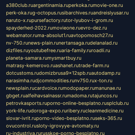
a380club.ru
argentinamia.ru
perkoka.ru
movie-one.ru
perk-oka.ru
g-octopus.ru
sibarchives.ru
andreislyusar.ru
naruto-x.ru
pursefactory.ru
tor-lyubov-i-grom.ru
spayderhed-2022.ru
movieone.ru
evro-dez.ru
webamator.ru
ma-absolut1.ru
avtopomosch27.ru
nv-750.ru
news-plain.ru
nertansaga.ru
delanalad.ru
dizfiles.ru
youtubefree.ru
aria-family.ru
roadli.ru
planeta-samara.ru
mysmartbuy.ru
matrasy-kemerovo.ru
ashanet.ru
trade-farm.ru
dotcustoms.ru
domizbrusa9x12spb.ru
autodamp.ru
narasimha.ru
djcommodities.ru
nv750.ru
x-ton.ru
newsplain.ru
cardvoice.ru
modopaper.ru
manunae.ru
gbget.ru
alfeihavsalnassr.ru
madoma.ru
tajuncos.ru
petrovkasports.ru
porno-online-besplatno.ru
splclub.ru
york-life.ru
doroga-expo.ru
ribery.ru
cleanmedicine.ru
slovar-ivrit.ru
porno-video-besplatno.ru
seks-365.ru
ovucontrol.ru
sloty-igrovyye-avtomaty.ru
ru-industriya.ru
russkoe-porno-besplatno.ru