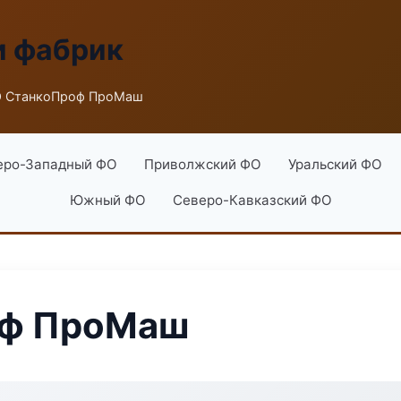
и фабрик
О СтанкоПроф ПроМаш
еро-Западный ФО
Приволжский ФО
Уральский ФО
Южный ФО
Северо-Кавказский ФО
оф ПроМаш