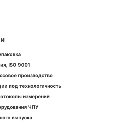
ми
упаковка
ия, ISO 9001
ассовое производство
ции под технологичность
ротоколы измерений
орудования ЧПУ
ного выпуска