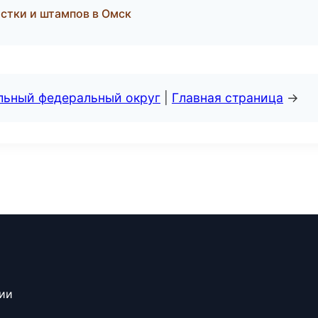
стки и штампов в Омск
альный федеральный округ
|
Главная страница
→
сии