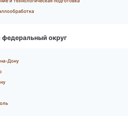
ие и технологическая подготовка
таллообработка
 федеральный округ
-на-Дону
р
ону
оль