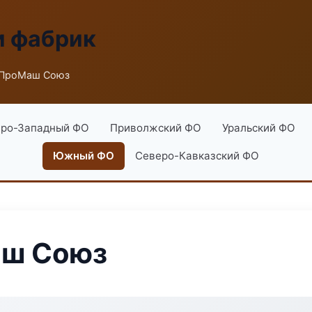
и фабрик
 ПроМаш Союз
ро-Западный ФО
Приволжский ФО
Уральский ФО
Южный ФО
Северо-Кавказский ФО
аш Союз