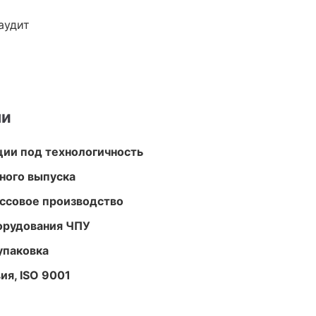
аудит
ми
ции под технологичность
ного выпуска
ассовое производство
орудования ЧПУ
упаковка
ия, ISO 9001