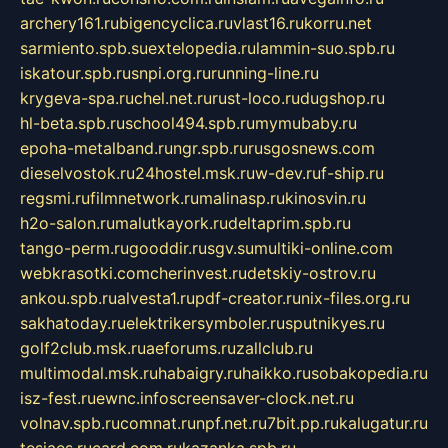
archery161.ru
bigencyclica.ru
vlast16.ru
korru.net
sarmiento.spb.su
extelopedia.ru
lammin-suo.spb.ru
iskatour.spb.ru
snpi.org.ru
running-line.ru
krygeva-spa.ru
chel.net.ru
rust-loco.ru
dugshop.ru
hl-beta.spb.ru
school494.spb.ru
mymubaby.ru
epoha-metalband.ru
ngr.spb.ru
rusgosnews.com
dieselvostok.ru
24hostel.msk.ru
w-dev.ru
f-ship.ru
regsmi.ru
filmnetwork.ru
malinasp.ru
kinosvin.ru
h2o-salon.ru
malutkayork.ru
deltaprim.spb.ru
tango-perm.ru
gooddir.ru
sgv.su
multiki-online.com
webkrasotki.com
cherinvest.ru
detskiy-ostrov.ru
ankou.spb.ru
alvesta1.ru
pdf-creator.ru
nix-files.org.ru
sakhatoday.ru
elektrikersymboler.ru
sputnikyes.ru
golf2club.msk.ru
aeforums.ru
zallclub.ru
multimodal.msk.ru
habaigry.ru
haikko.ru
sobakopedia.ru
isz-fest.ru
ewnc.info
screensaver-clock.net.ru
volnav.spb.ru
comnat.ru
npf.net.ru
7bit.pp.ru
kalugatur.ru
tesiaes.ru
card.com.ru
kazanka.spb.ru