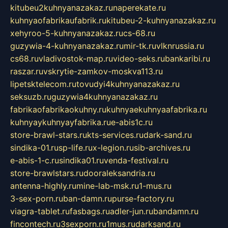
kitubeu2kuhnyanazakaz.ru
naperekate.ru
kuhnyaofabrikaufabrik.ru
kitubeu-2-kuhnyanazakaz.ru
xehyroo-5-kuhnyanazakaz.ru
cs-68.ru
guzywia-4-kuhnyanazakaz.ru
mir-tk.ru
vlknrussia.ru
cs68.ru
vladivostok-map.ru
video-seks.ru
bankaribi.ru
raszar.ru
vskrytie-zamkov-moskva113.ru
lipetsktelecom.ru
tovudyi4kuhnyanazakaz.ru
seksuzb.ru
guzywia4kuhnyanazakaz.ru
fabrikaofabrikaokuhny.ru
kuhnyaekuhnyaafabrika.ru
kuhnyaykuhnyayfabrika.ru
e-abis1c.ru
store-brawl-stars.ru
kts-services.ru
dark-sand.ru
sindika-01.ru
sp-life.ru
x-legion.ru
sib-archives.ru
e-abis-1-c.ru
sindika01.ru
venda-festival.ru
store-brawlstars.ru
dooraleksandria.ru
antenna-highly.ru
mine-lab-msk.ru
1-mus.ru
3-sex-porn.ru
ban-damn.ru
purse-factory.ru
viagra-tablet.ru
fasbags.ru
adler-jun.ru
bandamn.ru
fincontech.ru
3sexporn.ru
1mus.ru
darksand.ru