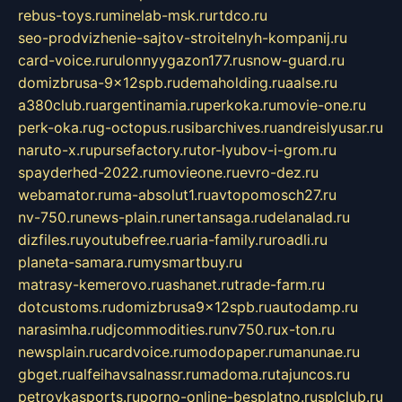
rebus-toys.ru
minelab-msk.ru
rtdco.ru
seo-prodvizhenie-sajtov-stroitelnyh-kompanij.ru
card-voice.ru
rulonnyygazon177.ru
snow-guard.ru
domizbrusa-9x12spb.ru
demaholding.ru
aalse.ru
a380club.ru
argentinamia.ru
perkoka.ru
movie-one.ru
perk-oka.ru
g-octopus.ru
sibarchives.ru
andreislyusar.ru
naruto-x.ru
pursefactory.ru
tor-lyubov-i-grom.ru
spayderhed-2022.ru
movieone.ru
evro-dez.ru
webamator.ru
ma-absolut1.ru
avtopomosch27.ru
nv-750.ru
news-plain.ru
nertansaga.ru
delanalad.ru
dizfiles.ru
youtubefree.ru
aria-family.ru
roadli.ru
planeta-samara.ru
mysmartbuy.ru
matrasy-kemerovo.ru
ashanet.ru
trade-farm.ru
dotcustoms.ru
domizbrusa9x12spb.ru
autodamp.ru
narasimha.ru
djcommodities.ru
nv750.ru
x-ton.ru
newsplain.ru
cardvoice.ru
modopaper.ru
manunae.ru
gbget.ru
alfeihavsalnassr.ru
madoma.ru
tajuncos.ru
petrovkasports.ru
porno-online-besplatno.ru
splclub.ru