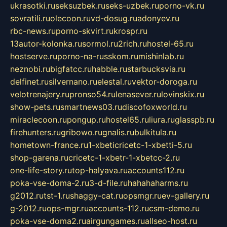
ukrasotki.ru
seksuzbek.ru
seks-uzbek.ru
porno-vk.ru
sovratili.ru
olecoon.ru
vd-dosug.ru
adonyev.ru
rbc-news.ru
porno-skvirt.ru
krospr.ru
13autor-kolonka.ru
sormol.ru
2rich.ru
hostel-65.ru
hostserve.ru
porno-na-russkom.ru
mishinlab.ru
neznobi.ru
bigfatcc.ru
habble.ru
starbucksvia.ru
delfinet.ru
silvernano.ru
elestal.ru
vektor-doroga.ru
velotrenajery.ru
pronso54.ru
lenasever.ru
lovinskix.ru
show-pets.ru
smartnews03.ru
discofoxworld.ru
miraclecoon.ru
pongup.ru
hostel65.ru
liura.ru
glasspb.ru
firehunters.ru
gribowo.ru
gnalis.ru
bulkitula.ru
hometown-france.ru
1-xbeticricetc-1-xbetti-5.ru
shop-garena.ru
cricetc-1-xbetr-1-xbetcc-2.ru
one-life-story.ru
top-halyava.ru
accounts112.ru
poka-vse-doma-2.ru
3-d-file.ru
hahahaharms.ru
g2012.ru
tst-1.ru
shaggy-cat.ru
opsmgr.ru
ev-gallery.ru
g-2012.ru
ops-mgr.ru
accounts-112.ru
csm-demo.ru
poka-vse-doma2.ru
airgungames.ru
allseo-host.ru