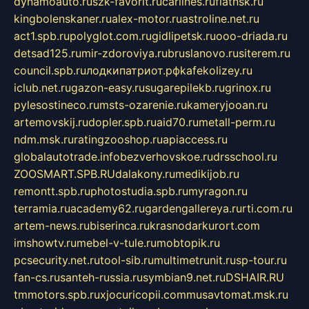
dynamoauto.ru
szk-favorit.ru
carlines.ru
flatnsk.ru
kingbolenskaner.ru
alex-motor.ru
astroline.net.ru
act1.spb.ru
polyglot.com.ru
gidlipetsk.ru
ooo-driada.ru
detsad125.ru
mir-zdoroviya.ru
bruslanovo.ru
siterem.ru
council.spb.ru
лодкипатриот.рф
kafekolizey.ru
iclub.net.ru
gazon-easy.ru
sugarepilekb.ru
grinox.ru
pylesostineco.ru
msts-ozarenie.ru
kameryjooan.ru
artemovskij.ru
dopler.spb.ru
aid70.ru
metall-perm.ru
ndm.msk.ru
ratingzooshop.ru
apiaccess.ru
globalautotrade.info
bezverhovskoe.ru
drsschool.ru
ZOOSMART.SPB.RU
dalakony.ru
medikijob.ru
remontt.spb.ru
photostudia.spb.ru
myragon.ru
terramia.ru
academy62.ru
gardengallereya.ru
rti.com.ru
artem-news.ru
biserinca.ru
krasnodarkurort.com
imshowtv.ru
mebel-v-tule.ru
mobtopik.ru
pcsecurity.net.ru
tool-sib.ru
multimetrunit.ru
sp-tour.ru
fan-cs.ru
santeh-russia.ru
symbian9.net.ru
DSHAIR.RU
tmmotors.spb.ru
xjocuricopii.com
musavtomat.msk.ru