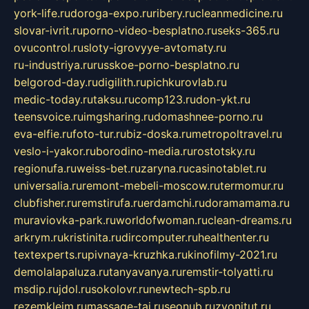
york-life.ru
doroga-expo.ru
ribery.ru
cleanmedicine.ru
slovar-ivrit.ru
porno-video-besplatno.ru
seks-365.ru
ovucontrol.ru
sloty-igrovyye-avtomaty.ru
ru-industriya.ru
russkoe-porno-besplatno.ru
belgorod-day.ru
digilith.ru
pichkurovlab.ru
medic-today.ru
taksu.ru
comp123.ru
don-ykt.ru
teensvoice.ru
imgsharing.ru
domashnee-porno.ru
eva-elfie.ru
foto-tur.ru
biz-doska.ru
metropoltravel.ru
veslo-i-yakor.ru
borodino-media.ru
rostotsky.ru
regionufa.ru
weiss-bet.ru
zaryna.ru
casinotablet.ru
universalia.ru
remont-mebeli-moscow.ru
termomur.ru
clubfisher.ru
remstirufa.ru
erdamchi.ru
doramamama.ru
muraviovka-park.ru
worldofwoman.ru
clean-dreams.ru
arkrym.ru
kristinita.ru
dircomputer.ru
healthenter.ru
textexperts.ru
pivnaya-kruzhka.ru
kinofilmy-2021.ru
demolalapaluza.ru
tanyavanya.ru
remstir-tolyatti.ru
msdip.ru
jdol.ru
sokolovr.ru
newtech-spb.ru
rezemkleim.ru
massage-tai.ru
seonub.ru
zvonitut.ru