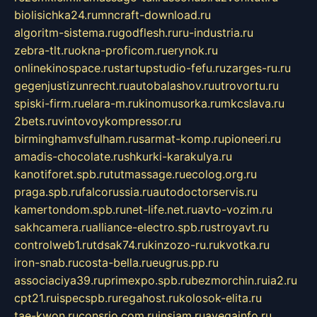
biolisichka24.ru
mncraft-download.ru
algoritm-sistema.ru
godflesh.ru
ru-industria.ru
zebra-tlt.ru
okna-proficom.ru
erynok.ru
onlinekinospace.ru
startupstudio-fefu.ru
zarges-ru.ru
gegenjustizunrecht.ru
autobalashov.ru
utrovortu.ru
spiski-firm.ru
elara-m.ru
kinomusorka.ru
mkcslava.ru
2bets.ru
vintovoykompressor.ru
birminghamvsfulham.ru
sarmat-komp.ru
pioneeri.ru
amadis-chocolate.ru
shkurki-karakulya.ru
kanotiforet.spb.ru
tutmassage.ru
ecolog.org.ru
praga.spb.ru
falcorussia.ru
autodoctorservis.ru
kamertondom.spb.ru
net-life.net.ru
avto-vozim.ru
sakhcamera.ru
alliance-electro.spb.ru
stroyavt.ru
controlweb1.ru
tdsak74.ru
kinzozo-ru.ru
kvotka.ru
iron-snab.ru
costa-bella.ru
eugrus.pp.ru
associaciya39.ru
primexpo.spb.ru
bezmorchin.ru
ia2.ru
cpt21.ru
ispecspb.ru
regahost.ru
kolosok-elita.ru
tae-kwon.ru
consrio.com.ru
insiam.ru
avegainfo.ru