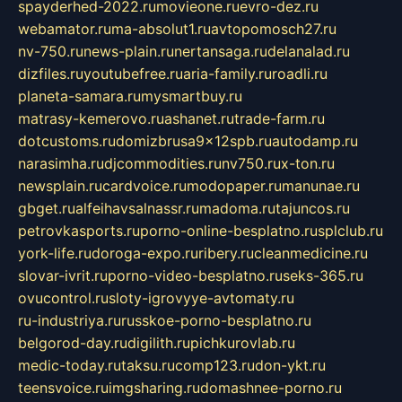
spayderhed-2022.ru
movieone.ru
evro-dez.ru
webamator.ru
ma-absolut1.ru
avtopomosch27.ru
nv-750.ru
news-plain.ru
nertansaga.ru
delanalad.ru
dizfiles.ru
youtubefree.ru
aria-family.ru
roadli.ru
planeta-samara.ru
mysmartbuy.ru
matrasy-kemerovo.ru
ashanet.ru
trade-farm.ru
dotcustoms.ru
domizbrusa9x12spb.ru
autodamp.ru
narasimha.ru
djcommodities.ru
nv750.ru
x-ton.ru
newsplain.ru
cardvoice.ru
modopaper.ru
manunae.ru
gbget.ru
alfeihavsalnassr.ru
madoma.ru
tajuncos.ru
petrovkasports.ru
porno-online-besplatno.ru
splclub.ru
york-life.ru
doroga-expo.ru
ribery.ru
cleanmedicine.ru
slovar-ivrit.ru
porno-video-besplatno.ru
seks-365.ru
ovucontrol.ru
sloty-igrovyye-avtomaty.ru
ru-industriya.ru
russkoe-porno-besplatno.ru
belgorod-day.ru
digilith.ru
pichkurovlab.ru
medic-today.ru
taksu.ru
comp123.ru
don-ykt.ru
teensvoice.ru
imgsharing.ru
domashnee-porno.ru