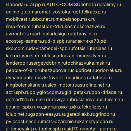
sloboda-ural.pp.ru
AUTO-COM.SU
hohota.net
alimy.ru
online-z.com
aromat-vostoka.ru
otdelkaexp.ru
mobilvest.ru
bbd.net.ru
mebelshop.msk.ru
smp-forum.ru
bastion-td.ru
kosmoscreative.ru
avrmotors.ru
art-galadesign.ru
tiffany-c.ru
ecostep-samara.ru
d-p.spb.ru
галактика73.рф
sko.com.ru
davitamebel-spb.ru
fotsis.ru
tesiaes.ru
kokoroyari.spb.ru
blesna-kazan.ru
mossilver.ru
lenderoq.ru
sergeydobrin.ru
tochkazvuka.msk.ru
people-of-art.ru
bezzubova.ru
clubtibet.ru
orior-aks.ru
dynamoauto.ru
szk-favorit.ru
carlines.ru
flatnsk.ru
kingbolenskaner.ru
alex-motor.ru
astroline.net.ru
act1.spb.ru
polyglot.com.ru
gidlipetsk.ru
ooo-driada.ru
detsad125.ru
mir-zdoroviya.ru
bruslanovo.ru
siterem.ru
council.spb.ru
лодкипатриот.рф
kafekolizey.ru
iclub.net.ru
gazon-easy.ru
sugarepilekb.ru
grinox.ru
pylesostineco.ru
msts-ozarenie.ru
kameryjooan.ru
artemovskij.ru
dopler.spb.ru
aid70.ru
metall-perm.ru