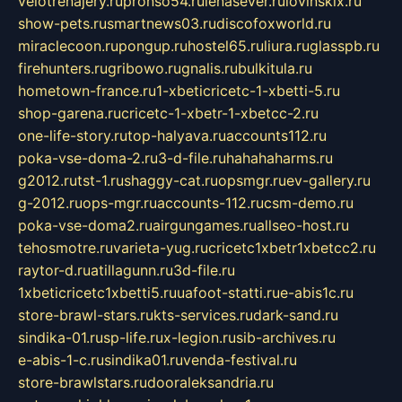
velotrenajery.ru
pronso54.ru
lenasever.ru
lovinskix.ru
show-pets.ru
smartnews03.ru
discofoxworld.ru
miraclecoon.ru
pongup.ru
hostel65.ru
liura.ru
glasspb.ru
firehunters.ru
gribowo.ru
gnalis.ru
bulkitula.ru
hometown-france.ru
1-xbeticricetc-1-xbetti-5.ru
shop-garena.ru
cricetc-1-xbetr-1-xbetcc-2.ru
one-life-story.ru
top-halyava.ru
accounts112.ru
poka-vse-doma-2.ru
3-d-file.ru
hahahaharms.ru
g2012.ru
tst-1.ru
shaggy-cat.ru
opsmgr.ru
ev-gallery.ru
g-2012.ru
ops-mgr.ru
accounts-112.ru
csm-demo.ru
poka-vse-doma2.ru
airgungames.ru
allseo-host.ru
tehosmotre.ru
varieta-yug.ru
cricetc1xbetr1xbetcc2.ru
raytor-d.ru
atillagunn.ru
3d-file.ru
1xbeticricetc1xbetti5.ru
uafoot-statti.ru
e-abis1c.ru
store-brawl-stars.ru
kts-services.ru
dark-sand.ru
sindika-01.ru
sp-life.ru
x-legion.ru
sib-archives.ru
e-abis-1-c.ru
sindika01.ru
venda-festival.ru
store-brawlstars.ru
dooraleksandria.ru