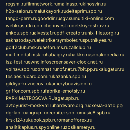
regsmi.ru
filmnetwork.ru
malinasp.ru
kinosvin.ru
h2o-salon.ru
malutkayork.ru
deltaprim.spb.ru
tango-perm.ru
gooddir.ru
sgv.su
multiki-online.com
webkrasotki.com
cherinvest.ru
detskiy-ostrov.ru
ankou.spb.ru
alvesta1.ru
pdf-creator.ru
nix-files.org.ru
sakhatoday.ru
elektrikersymboler.ru
sputnikyes.ru
golf2club.msk.ru
aeforums.ru
zallclub.ru
multimodal.msk.ru
habaigry.ru
haikko.ru
sobakopedia.ru
isz-fest.ru
ewnc.info
screensaver-clock.net.ru
volnav.spb.ru
comnat.ru
npf.net.ru
7bit.pp.ru
kalugatur.ru
tesiaes.ru
card.com.ru
kazanka.spb.ru
gildiya-kuznecov.ru
kameryboavision.ru
griffoncom.spb.ru
fabrika-emotsiy.ru
PARK-MATROSOVA.RU
agat.spb.ru
avtoyurist-moskva1.ru
hardware.org.ru
схема-авто.рф
dg-lab.ru
angrup.ru
recruiter.spb.ru
music8.spb.ru
krsk124.ru
kubok.spb.ru
romanofforex.ru
analitikaplus.ru
spyonline.ru
zosikamery.ru