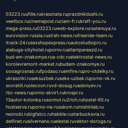
03223.ru
ufille.ru
krasotata.ru
prazdnikdushi.ru
veetbox.ru
cinemapost.ru
ciam-fr.ru
kraft-you.ru
mega-press.ru
03223.ru
web-explore.ru
rastenuya.ru
eurovision-russia.ru
strah-news.ru
freeride-team.ru
itrack-24.ru
sexshopexpress.ru
autostudiopro.ru
alabuga-cityhotel.ru
pornv.ru
atlantpereezd.ru
bud-em-znakomye.ru
a-cdc.ru
elektrostal-news.ru
korolevremont-market.ru
budem-znakomye.ru
oooagrosnab.ru
fpodaso.ru
emfire.ru
pro-otdelky.ru
ukrasotki.ru
seksuzbek.ru
seks-uzbek.ru
porno-vk.ru
sovratili.ru
olecoon.ru
vd-dosug.ru
adonyev.ru
rbc-news.ru
porno-skvirt.ru
krospr.ru
13autor-kolonka.ru
sormol.ru
2rich.ru
hostel-65.ru
hostserve.ru
porno-na-russkom.ru
mishinlab.ru
neznobi.ru
bigfatcc.ru
habble.ru
starbucksvia.ru
delfinet.ru
silvernano.ru
elestal.ru
vektor-doroga.ru