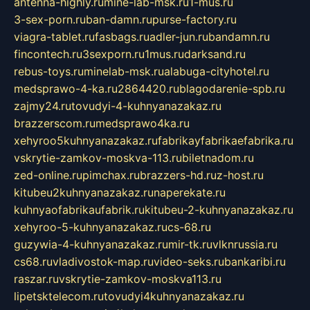
antenna-highly.ru
mine-lab-msk.ru
1-mus.ru
3-sex-porn.ru
ban-damn.ru
purse-factory.ru
viagra-tablet.ru
fasbags.ru
adler-jun.ru
bandamn.ru
fincontech.ru
3sexporn.ru
1mus.ru
darksand.ru
rebus-toys.ru
minelab-msk.ru
alabuga-cityhotel.ru
medsprawo-4-ka.ru
2864420.ru
blagodarenie-spb.ru
zajmy24.ru
tovudyi-4-kuhnyanazakaz.ru
brazzerscom.ru
medsprawo4ka.ru
xehyroo5kuhnyanazakaz.ru
fabrikayfabrikaefabrika.ru
vskrytie-zamkov-moskva-113.ru
biletnadom.ru
zed-online.ru
pimchax.ru
brazzers-hd.ru
z-host.ru
kitubeu2kuhnyanazakaz.ru
naperekate.ru
kuhnyaofabrikaufabrik.ru
kitubeu-2-kuhnyanazakaz.ru
xehyroo-5-kuhnyanazakaz.ru
cs-68.ru
guzywia-4-kuhnyanazakaz.ru
mir-tk.ru
vlknrussia.ru
cs68.ru
vladivostok-map.ru
video-seks.ru
bankaribi.ru
raszar.ru
vskrytie-zamkov-moskva113.ru
lipetsktelecom.ru
tovudyi4kuhnyanazakaz.ru