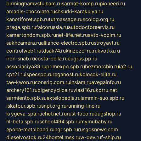
birminghamvsfulham.ru
sarmat-komp.ru
pioneeri.ru
amadis-chocolate.ru
shkurki-karakulya.ru
kanotiforet.spb.ru
tutmassage.ru
ecolog.org.ru
praga.spb.ru
falcorussia.ru
autodoctorservis.ru
kamertondom.spb.ru
net-life.net.ru
avto-vozim.ru
sakhcamera.ru
alliance-electro.spb.ru
stroyavt.ru
controlweb1.ru
tdsak74.ru
kinzozo-ru.ru
kvotka.ru
iron-snab.ru
costa-bella.ru
eugrus.pp.ru
associaciya39.ru
primexpo.spb.ru
bezmorchin.ru
ia2.ru
cpt21.ru
ispecspb.ru
regahost.ru
kolosok-elita.ru
tae-kwon.ru
consrio.com.ru
insiam.ru
avegainfo.ru
archery161.ru
bigencyclica.ru
vlast16.ru
korru.net
sarmiento.spb.su
extelopedia.ru
lammin-suo.spb.ru
iskatour.spb.ru
snpi.org.ru
running-line.ru
krygeva-spa.ru
chel.net.ru
rust-loco.ru
dugshop.ru
hl-beta.spb.ru
school494.spb.ru
mymubaby.ru
epoha-metalband.ru
ngr.spb.ru
rusgosnews.com
dieselvostok.ru
24hostel.msk.ru
w-dev.ru
f-ship.ru