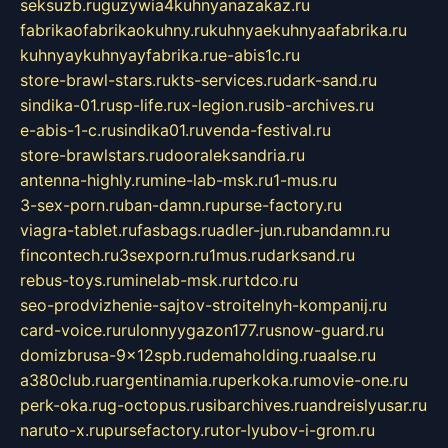
seksuzb.ru
guzywia4kuhnyanazakaz.ru
fabrikaofabrikaokuhny.ru
kuhnyaekuhnyaafabrika.ru
kuhnyaykuhnyayfabrika.ru
e-abis1c.ru
store-brawl-stars.ru
kts-services.ru
dark-sand.ru
sindika-01.ru
sp-life.ru
x-legion.ru
sib-archives.ru
e-abis-1-c.ru
sindika01.ru
venda-festival.ru
store-brawlstars.ru
dooraleksandria.ru
antenna-highly.ru
mine-lab-msk.ru
1-mus.ru
3-sex-porn.ru
ban-damn.ru
purse-factory.ru
viagra-tablet.ru
fasbags.ru
adler-jun.ru
bandamn.ru
fincontech.ru
3sexporn.ru
1mus.ru
darksand.ru
rebus-toys.ru
minelab-msk.ru
rtdco.ru
seo-prodvizhenie-sajtov-stroitelnyh-kompanij.ru
card-voice.ru
rulonnyygazon177.ru
snow-guard.ru
domizbrusa-9x12spb.ru
demaholding.ru
aalse.ru
a380club.ru
argentinamia.ru
perkoka.ru
movie-one.ru
perk-oka.ru
g-octopus.ru
sibarchives.ru
andreislyusar.ru
naruto-x.ru
pursefactory.ru
tor-lyubov-i-grom.ru