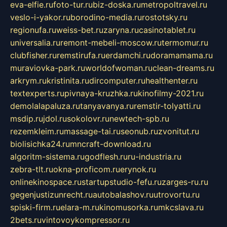
eva-elfie.ru
foto-tur.ru
biz-doska.ru
metropoltravel.ru
veslo-i-yakor.ru
borodino-media.ru
rostotsky.ru
regionufa.ru
weiss-bet.ru
zaryna.ru
casinotablet.ru
universalia.ru
remont-mebeli-moscow.ru
termomur.ru
clubfisher.ru
remstirufa.ru
erdamchi.ru
doramamama.ru
muraviovka-park.ru
worldofwoman.ru
clean-dreams.ru
arkrym.ru
kristinita.ru
dircomputer.ru
healthenter.ru
textexperts.ru
pivnaya-kruzhka.ru
kinofilmy-2021.ru
demolalapaluza.ru
tanyavanya.ru
remstir-tolyatti.ru
msdip.ru
jdol.ru
sokolovr.ru
newtech-spb.ru
rezemkleim.ru
massage-tai.ru
seonub.ru
zvonitut.ru
biolisichka24.ru
mncraft-download.ru
algoritm-sistema.ru
godflesh.ru
ru-industria.ru
zebra-tlt.ru
okna-proficom.ru
erynok.ru
onlinekinospace.ru
startupstudio-fefu.ru
zarges-ru.ru
gegenjustizunrecht.ru
autobalashov.ru
utrovortu.ru
spiski-firm.ru
elara-m.ru
kinomusorka.ru
mkcslava.ru
2bets.ru
vintovoykompressor.ru