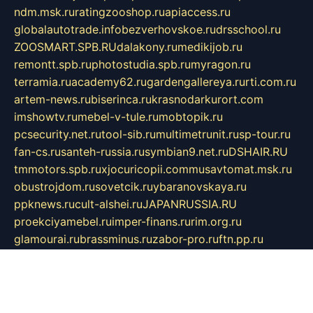
ndm.msk.ru
ratingzooshop.ru
apiaccess.ru
globalautotrade.info
bezverhovskoe.ru
drsschool.ru
ZOOSMART.SPB.RU
dalakony.ru
medikijob.ru
remontt.spb.ru
photostudia.spb.ru
myragon.ru
terramia.ru
academy62.ru
gardengallereya.ru
rti.com.ru
artem-news.ru
biserinca.ru
krasnodarkurort.com
imshowtv.ru
mebel-v-tule.ru
mobtopik.ru
pcsecurity.net.ru
tool-sib.ru
multimetrunit.ru
sp-tour.ru
fan-cs.ru
santeh-russia.ru
symbian9.net.ru
DSHAIR.RU
tmmotors.spb.ru
xjocuricopii.com
musavtomat.msk.ru
obustrojdom.ru
sovetcik.ru
ybaranovskaya.ru
ppknews.ru
cult-alshei.ru
JAPANRUSSIA.RU
proekciyamebel.ru
imper-finans.ru
rim.org.ru
glamourai.ru
brassminus.ru
zabor-pro.ru
ftn.pp.ru
dorogoe58.ru
laimengpacker.ru
kuzova-zapchasti.ru
sageerp.ru
taxodrom.ru
dsrazvitie.ru
hardcity.net.ru
ratinghomegames.ru
topservice25.ru
gubernyan.ru
gtglasslined.ru
ii4.ru
tssport.spb.ru
andorra24.com