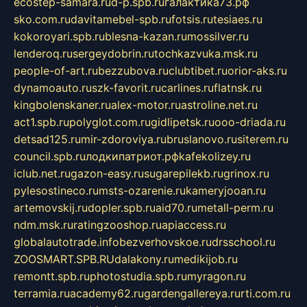
ecostep-samara.ru
d-p.spb.ru
галактика73.рф
sko.com.ru
davitamebel-spb.ru
fotsis.ru
tesiaes.ru
kokoroyari.spb.ru
blesna-kazan.ru
mossilver.ru
lenderoq.ru
sergeydobrin.ru
tochkazvuka.msk.ru
people-of-art.ru
bezzubova.ru
clubtibet.ru
orior-aks.ru
dynamoauto.ru
szk-favorit.ru
carlines.ru
flatnsk.ru
kingbolenskaner.ru
alex-motor.ru
astroline.net.ru
act1.spb.ru
polyglot.com.ru
gidlipetsk.ru
ooo-driada.ru
detsad125.ru
mir-zdoroviya.ru
bruslanovo.ru
siterem.ru
council.spb.ru
лодкипатриот.рф
kafekolizey.ru
iclub.net.ru
gazon-easy.ru
sugarepilekb.ru
grinox.ru
pylesostineco.ru
msts-ozarenie.ru
kameryjooan.ru
artemovskij.ru
dopler.spb.ru
aid70.ru
metall-perm.ru
ndm.msk.ru
ratingzooshop.ru
apiaccess.ru
globalautotrade.info
bezverhovskoe.ru
drsschool.ru
ZOOSMART.SPB.RU
dalakony.ru
medikijob.ru
remontt.spb.ru
photostudia.spb.ru
myragon.ru
terramia.ru
academy62.ru
gardengallereya.ru
rti.com.ru