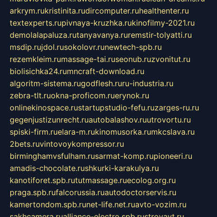
arkrym.ru
kristinita.ru
dircomputer.ru
healthenter.ru
textexperts.ru
pivnaya-kruzhka.ru
kinofilmy-2021.ru
demolalapaluza.ru
tanyavanya.ru
remstir-tolyatti.ru
msdip.ru
jdol.ru
sokolovr.ru
newtech-spb.ru
rezemkleim.ru
massage-tai.ru
seonub.ru
zvonitut.ru
biolisichka24.ru
mncraft-download.ru
algoritm-sistema.ru
godflesh.ru
ru-industria.ru
zebra-tlt.ru
okna-proficom.ru
erynok.ru
onlinekinospace.ru
startupstudio-fefu.ru
zarges-ru.ru
gegenjustizunrecht.ru
autobalashov.ru
utrovortu.ru
spiski-firm.ru
elara-m.ru
kinomusorka.ru
mkcslava.ru
2bets.ru
vintovoykompressor.ru
birminghamvsfulham.ru
sarmat-komp.ru
pioneeri.ru
amadis-chocolate.ru
shkurki-karakulya.ru
kanotiforet.spb.ru
tutmassage.ru
ecolog.org.ru
praga.spb.ru
falcorussia.ru
autodoctorservis.ru
kamertondom.spb.ru
net-life.net.ru
avto-vozim.ru
sakhcamera.ru
alliance-electro.spb.ru
stroyavt.ru