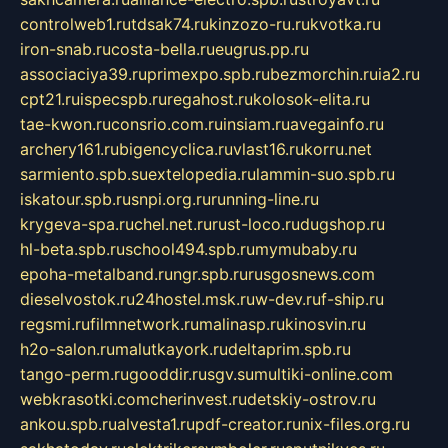
controlweb1.ru
tdsak74.ru
kinzozo-ru.ru
kvotka.ru
iron-snab.ru
costa-bella.ru
eugrus.pp.ru
associaciya39.ru
primexpo.spb.ru
bezmorchin.ru
ia2.ru
cpt21.ru
ispecspb.ru
regahost.ru
kolosok-elita.ru
tae-kwon.ru
consrio.com.ru
insiam.ru
avegainfo.ru
archery161.ru
bigencyclica.ru
vlast16.ru
korru.net
sarmiento.spb.su
extelopedia.ru
lammin-suo.spb.ru
iskatour.spb.ru
snpi.org.ru
running-line.ru
krygeva-spa.ru
chel.net.ru
rust-loco.ru
dugshop.ru
hl-beta.spb.ru
school494.spb.ru
mymubaby.ru
epoha-metalband.ru
ngr.spb.ru
rusgosnews.com
dieselvostok.ru
24hostel.msk.ru
w-dev.ru
f-ship.ru
regsmi.ru
filmnetwork.ru
malinasp.ru
kinosvin.ru
h2o-salon.ru
malutkayork.ru
deltaprim.spb.ru
tango-perm.ru
gooddir.ru
sgv.su
multiki-online.com
webkrasotki.com
cherinvest.ru
detskiy-ostrov.ru
ankou.spb.ru
alvesta1.ru
pdf-creator.ru
nix-files.org.ru