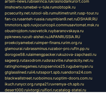
artem-news.ru
biserinca.ru
krasnodarkurort.com
imshowtv.ru
mebel-v-tule.ru
mobtopik.ru
pcsecurity.net.ru
tool-sib.ru
multimetrunit.ru
sp-tour.ru
fan-cs.ru
santeh-russia.ru
symbian9.net.ru
DSHAIR.RU
tmmotors.spb.ru
xjocuricopii.com
musavtomat.msk.ru
obustrojdom.ru
sovetcik.ru
ybaranovskaya.ru
ppknews.ru
cult-alshei.ru
JAPANRUSSIA.RU
proekciyamebel.ru
imper-finans.ru
rim.org.ru
glamourai.ru
brassminus.ru
zabor-pro.ru
ftn.pp.ru
dorogoe58.ru
laimengpacker.ru
kuzova-zapchasti.ru
sageerp.ru
taxodrom.ru
dsrazvitie.ru
hardcity.net.ru
ratinghomegames.ru
topservice25.ru
gubernyan.ru
gtglasslined.ru
ii4.ru
tssport.spb.ru
andorra24.com
blackwallstreet.ru
oboimos.ru
optim-doors.com.ru
ikuch.ru
nycr.org.ru
npa21.ru
vremya-ch.spb.ru
desert000.ru
ivtorgi.ru
ifiori.ru
catalog-statei.ru
dcv.org.ru
spetsmaster174.ru
ipkameryhiseeu.ru
dum26.ru
ruspol.spb.ru
fr-opendp.ru
kam-solnyshko.ru