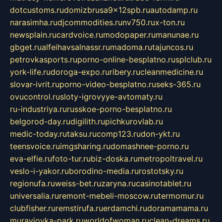
dotcustoms.ru
domizbrusa9x12spb.ru
autodamp.ru
narasimha.ru
djcommodities.ru
nv750.ru
x-ton.ru
newsplain.ru
cardvoice.ru
modopaper.ru
manunae.ru
gbget.ru
alfeihavsalnassr.ru
madoma.ru
tajuncos.ru
petrovkasports.ru
porno-online-besplatno.ru
splclub.ru
york-life.ru
doroga-expo.ru
ribery.ru
cleanmedicine.ru
slovar-ivrit.ru
porno-video-besplatno.ru
seks-365.ru
ovucontrol.ru
sloty-igrovyye-avtomaty.ru
ru-industriya.ru
russkoe-porno-besplatno.ru
belgorod-day.ru
digilith.ru
pichkurovlab.ru
medic-today.ru
taksu.ru
comp123.ru
don-ykt.ru
teensvoice.ru
imgsharing.ru
domashnee-porno.ru
eva-elfie.ru
foto-tur.ru
biz-doska.ru
metropoltravel.ru
veslo-i-yakor.ru
borodino-media.ru
rostotsky.ru
regionufa.ru
weiss-bet.ru
zaryna.ru
casinotablet.ru
universalia.ru
remont-mebeli-moscow.ru
termomur.ru
clubfisher.ru
remstirufa.ru
erdamchi.ru
doramamama.ru
muraviovka-park.ru
worldofwoman.ru
clean-dreams.ru