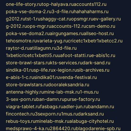
one-life-story.ru
top-halyava.ru
accounts112.ru
poka-vse-doma-2.ru
3-d-file.ru
hahahaharms.ru
g2012.ru
tst-1.ru
shaggy-cat.ru
opsmgr.ru
ev-gallery.ru
g-2012.ru
ops-mgr.ru
accounts-112.ru
csm-demo.ru
poka-vse-doma2.ru
airgungames.ru
allseo-host.ru
tehosmotre.ru
varieta-yug.ru
cricetc1xbetr1xbetcc2.ru
raytor-d.ru
atillagunn.ru
3d-file.ru
1xbeticricetc1xbetti5.ru
uafoot-statti.ru
e-abis1c.ru
store-brawl-stars.ru
kts-services.ru
dark-sand.ru
sindika-01.ru
sp-life.ru
x-legion.ru
sib-archives.ru
e-abis-1-c.ru
sindika01.ru
venda-festival.ru
store-brawlstars.ru
dooraleksandria.ru
antenna-highly.ru
mine-lab-msk.ru
1-mus.ru
3-sex-porn.ru
ban-damn.ru
purse-factory.ru
viagra-tablet.ru
fasbags.ru
adler-jun.ru
bandamn.ru
fincontech.ru
3sexporn.ru
1mus.ru
darksand.ru
rebus-toys.ru
minelab-msk.ru
alabuga-cityhotel.ru
medsprawo-4-ka.ru
2864420.ru
blagodarenie-spb.ru