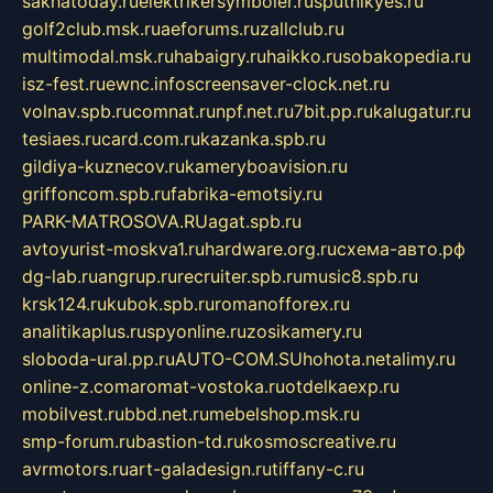
sakhatoday.ru
elektrikersymboler.ru
sputnikyes.ru
golf2club.msk.ru
aeforums.ru
zallclub.ru
multimodal.msk.ru
habaigry.ru
haikko.ru
sobakopedia.ru
isz-fest.ru
ewnc.info
screensaver-clock.net.ru
volnav.spb.ru
comnat.ru
npf.net.ru
7bit.pp.ru
kalugatur.ru
tesiaes.ru
card.com.ru
kazanka.spb.ru
gildiya-kuznecov.ru
kameryboavision.ru
griffoncom.spb.ru
fabrika-emotsiy.ru
PARK-MATROSOVA.RU
agat.spb.ru
avtoyurist-moskva1.ru
hardware.org.ru
схема-авто.рф
dg-lab.ru
angrup.ru
recruiter.spb.ru
music8.spb.ru
krsk124.ru
kubok.spb.ru
romanofforex.ru
analitikaplus.ru
spyonline.ru
zosikamery.ru
sloboda-ural.pp.ru
AUTO-COM.SU
hohota.net
alimy.ru
online-z.com
aromat-vostoka.ru
otdelkaexp.ru
mobilvest.ru
bbd.net.ru
mebelshop.msk.ru
smp-forum.ru
bastion-td.ru
kosmoscreative.ru
avrmotors.ru
art-galadesign.ru
tiffany-c.ru