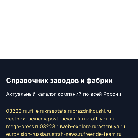
Справочник заводов и фабрик
Актуальный каталог компаний по всей России
03223.ru
ufille.ru
krasotata.ru
prazdnikdushi.ru
veetbox.ru
cinemapost.ru
ciam-fr.ru
kraft-you.ru
mega-press.ru
03223.ru
web-explore.ru
rastenuya.ru
eurovision-russia.ru
strah-news.ru
freeride-team.ru