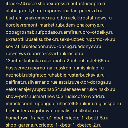
itrack-24.ru
sexshopexpress.ru
autostudiopro.ru
alabuga-cityhotel.ru
pornv.ru
atlantpereezd.ru
bud-em-znakomye.ru
a-cdc.ru
elektrostal-news.ru
korolevremont-market.ru
budem-znakomye.ru
oooagrosnab.ru
fpodaso.ru
emfire.ru
pro-otdelky.ru
ukrasotki.ru
seksuzbek.ru
seks-uzbek.ru
porno-vk.ru
sovratili.ru
olecoon.ru
vd-dosug.ru
adonyev.ru
rbc-news.ru
porno-skvirt.ru
krospr.ru
13autor-kolonka.ru
sormol.ru
2rich.ru
hostel-65.ru
hostserve.ru
porno-na-russkom.ru
mishinlab.ru
neznobi.ru
bigfatcc.ru
habble.ru
starbucksvia.ru
delfinet.ru
silvernano.ru
elestal.ru
vektor-doroga.ru
velotrenajery.ru
pronso54.ru
lenasever.ru
lovinskix.ru
show-pets.ru
smartnews03.ru
discofoxworld.ru
miraclecoon.ru
pongup.ru
hostel65.ru
liura.ru
glasspb.ru
firehunters.ru
gribowo.ru
gnalis.ru
bulkitula.ru
hometown-france.ru
1-xbeticricetc-1-xbetti-5.ru
shop-garena.ru
cricetc-1-xbetr-1-xbetcc-2.ru