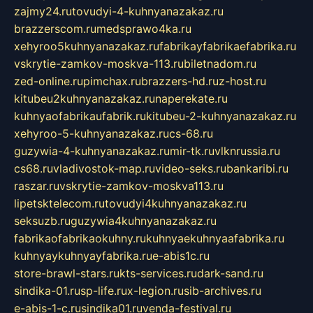
zajmy24.ru
tovudyi-4-kuhnyanazakaz.ru
brazzerscom.ru
medsprawo4ka.ru
xehyroo5kuhnyanazakaz.ru
fabrikayfabrikaefabrika.ru
vskrytie-zamkov-moskva-113.ru
biletnadom.ru
zed-online.ru
pimchax.ru
brazzers-hd.ru
z-host.ru
kitubeu2kuhnyanazakaz.ru
naperekate.ru
kuhnyaofabrikaufabrik.ru
kitubeu-2-kuhnyanazakaz.ru
xehyroo-5-kuhnyanazakaz.ru
cs-68.ru
guzywia-4-kuhnyanazakaz.ru
mir-tk.ru
vlknrussia.ru
cs68.ru
vladivostok-map.ru
video-seks.ru
bankaribi.ru
raszar.ru
vskrytie-zamkov-moskva113.ru
lipetsktelecom.ru
tovudyi4kuhnyanazakaz.ru
seksuzb.ru
guzywia4kuhnyanazakaz.ru
fabrikaofabrikaokuhny.ru
kuhnyaekuhnyaafabrika.ru
kuhnyaykuhnyayfabrika.ru
e-abis1c.ru
store-brawl-stars.ru
kts-services.ru
dark-sand.ru
sindika-01.ru
sp-life.ru
x-legion.ru
sib-archives.ru
e-abis-1-c.ru
sindika01.ru
venda-festival.ru