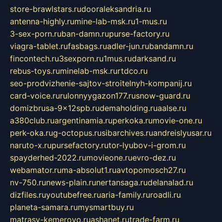
store-brawlstars.ru
dooraleksandria.ru
antenna-highly.ru
mine-lab-msk.ru
1-mus.ru
3-sex-porn.ru
ban-damn.ru
purse-factory.ru
viagra-tablet.ru
fasbags.ru
adler-jun.ru
bandamn.ru
fincontech.ru
3sexporn.ru
1mus.ru
darksand.ru
rebus-toys.ru
minelab-msk.ru
rtdco.ru
seo-prodvizhenie-sajtov-stroitelnyh-kompanij.ru
card-voice.ru
rulonnyygazon177.ru
snow-guard.ru
domizbrusa-9x12spb.ru
demaholding.ru
aalse.ru
a380club.ru
argentinamia.ru
perkoka.ru
movie-one.ru
perk-oka.ru
g-octopus.ru
sibarchives.ru
andreislyusar.ru
naruto-x.ru
pursefactory.ru
tor-lyubov-i-grom.ru
spayderhed-2022.ru
movieone.ru
evro-dez.ru
webamator.ru
ma-absolut1.ru
avtopomosch27.ru
nv-750.ru
news-plain.ru
nertansaga.ru
delanalad.ru
dizfiles.ru
youtubefree.ru
aria-family.ru
roadli.ru
planeta-samara.ru
mysmartbuy.ru
matrasy-kemerovo.ru
ashanet.ru
trade-farm.ru